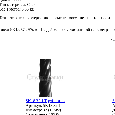
Тип материала
:
Сталь
Вес 1 метра:
3.36 кг.
Технические характеристики элемента могут незначительно отли
кул SK18.57 - 57мм. Продаётся в хлыстах длиной по 3 метра. Т
Др
SK18.32.1 Труба витая
S
Артикул: SK18.32.1
А
Диаметр: 32 (1.5мм)
Д
Старая цена:
187.00
С