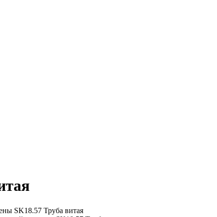
итая
ены
SK18.57 Труба витая