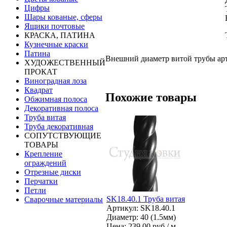
Цифры
Шары кованые, сферы
Ящики почтовые
КРАСКА, ПАТИНА
Кузнечные краски
Патина
Внешний диаметр витой трубы арти
ХУДОЖЕСТВЕННЫЙ
ПРОКАТ
Виноградная лоза
Квадрат
Похожие товары
Обжимная полоса
Декоративная полоса
Труба витая
Труба декоративная
СОПУТСТВУЮЩИЕ
ТОВАРЫ
Крепление
ограждений
Отрезные диски
Перчатки
Петли
SK18.40.1 Труба витая
Сварочные материалы
Артикул: SK18.40.1
Диаметр: 40 (1.5мм)
Цена:
239.00 руб / м