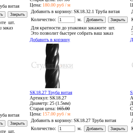
Цена:
180.00 руб / м
Ц
уба витая
Добавить в корзину:
SK18.32.1 Труба витая
Количество:
м.
жите
шт.
 заказ
Для кратности до упаковки закажите
шт.
Это позволит быстрее собрать ваш заказ
Добавить в корзину
Д
SK18.27 Труба витая
S
Артикул: SK18.27
А
Диаметр: 25 (1.5мм)
Д
Старая цена:
165.00
С
Цена:
157.00 руб / м
Ц
уба витая
Добавить в корзину:
SK18.27 Труба витая
Количество:
м.
жите
шт.