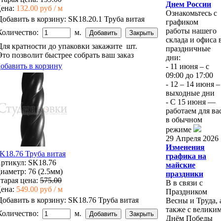
Днем России
ена:
132.00 руб / м
Ознакомьтесь с
Добавить в корзину:
SK18.20.1 Труба витая
графиком
работы нашего
Количество:
м.
склада и офиса 
Для кратности до упаковки закажите
шт.
праздничные
Это позволит быстрее собрать ваш заказ
дни:
обавить в корзину
- 11 июня – с
09:00 до 17:00
- 12 – 14 июня –
выходные дни
- С 15 июня —
работаем для ва
в обычном
режиме
29 Апреля 2026
Изменения
K18.76 Труба витая
графика на
ртикул: SK18.76
майские
иаметр: 76 (2.5мм)
праздники
тарая цена:
575.00
В в связи с
ена:
549.00 руб / м
Праздником
Добавить в корзину:
SK18.76 Труба витая
Весны и Труда, 
также с велики
Количество:
м.
Днём Победы