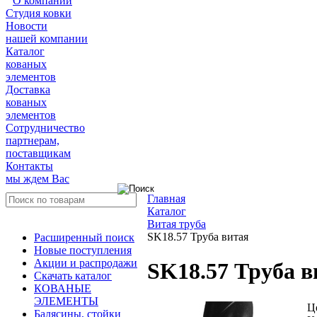
О компании
Студия ковки
Новости
нашей компании
Каталог
кованых
элементов
Доставка
кованых
элементов
Сотрудничество
партнерам,
поставщикам
Контакты
мы ждем Вас
Главная
Каталог
Витая труба
SK18.57 Труба витая
Расширенный поиск
Новые поступления
Акции и распродажи
SK18.57 Труба в
Скачать каталог
КОВАНЫЕ
ЭЛЕМЕНТЫ
Ц
Балясины, стойки