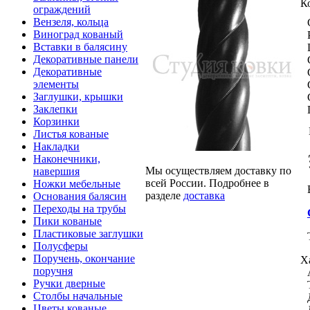
К
ограждений
Вензеля, кольца
Виноград кованый
Вставки в балясину
Декоративные панели
Декоративные
элементы
Заглушки, крышки
Заклепки
Корзинки
Листья кованые
Накладки
Наконечники,
Мы осуществляем доставку по
навершия
всей России. Подробнее в
Ножки мебельные
разделе
доставка
Основания балясин
Переходы на трубы
Пики кованые
Пластиковые заглушки
Полусферы
Поручень, окончание
Х
поручня
Ручки дверные
Столбы начальные
Цветы кованые