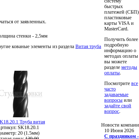
систему
быстрых
платежей (СБП)
пластиковые
чаться от заявленных.
карты VISA и
MasterCard.
олщина стенки - 2,5мм
Получить более
подробную
угие кованые элементы из раздела
Витая труба
информацию о
методах оплаты
вы можете
разделе
методы
оплаты
.
Посмотрите
все
часто
задаваемые
вопросы
или
задайте свой
вопрос
.
K18.20.1 Труба витая
Новости
компан
ртикул: SK18.20.1
10 Июня 2026
иаметр: 20 (1.5мм)
С праздником -
тарая цена:
139.00