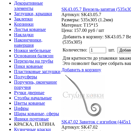
Декоративные
элементы
SK43.05.7 Вензель-запятая (535х3
Заглушки, крышки
Артикул: SK43.05.7
Заклепки
Размеры: 535x305 (1.2мм)
Корзинки
Материал: Т15*15
Листья кованые
Цена:
157.00 руб / шт
Накладки
Добавить в корзину:
SK43.05.7 Ве
Наконечники,
(535х305)
навершия
Количество:
шт.
Ножки мебельные
Основания балясин
Для кратности до упаковки зака
Переходы на трубы
Это позволит быстрее собрать ваш
Пики кованые
Добавить в корзину
Пластиковые заглушки
Полусферы
Поручень, окончание
поручня
Ручки дверные
Столбы начальные
Цветы кованые
Цифры
Шары кованые, сферы
Ящики почтовые
SK47.02 Завиток с изгибом (445х1
КРАСКА, ПАТИНА
Артикул: SK47.02
Кузнечные краски