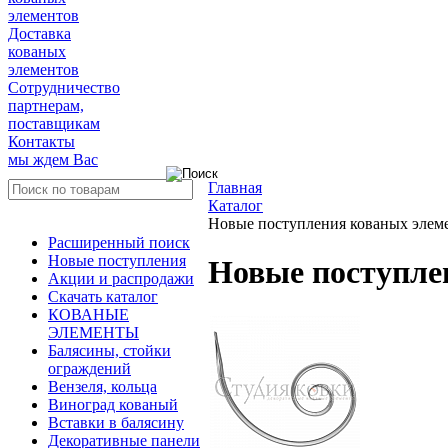
элементов
Доставка
кованых
элементов
Сотрудничество
партнерам,
поставщикам
Контакты
мы ждем Вас
Главная
Каталог
Новые поступления кованых элем
Расширенный поиск
Новые поступления
Новые поступле
Акции и распродажи
Скачать каталог
КОВАНЫЕ
ЭЛЕМЕНТЫ
Балясины, стойки
ограждений
Вензеля, кольца
Виноград кованый
Вставки в балясину
Декоративные панели