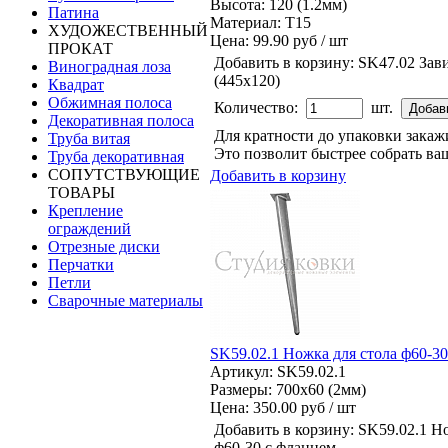
Высота: 120 (1.2мм)
Патина
Материал: Т15
ХУДОЖЕСТВЕННЫЙ
Цена:
99.90 руб / шт
ПРОКАТ
Добавить в корзину:
SK47.02 Зав
Виноградная лоза
(445х120)
Квадрат
Обжимная полоса
Количество:
шт.
Декоративная полоса
Для кратности до упаковки зака
Труба витая
Это позволит быстрее собрать ваш
Труба декоративная
СОПУТСТВУЮЩИЕ
Добавить в корзину
ТОВАРЫ
Крепление
ограждений
Отрезные диски
Перчатки
Петли
Сварочные материалы
SK59.02.1 Ножка для стола ф60-3
Артикул: SK59.02.1
Размеры: 700x60 (2мм)
Цена:
350.00 руб / шт
Добавить в корзину:
SK59.02.1 Но
ф60-30 с фланцем