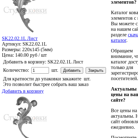
элементов?
Каталог ков
элементов с
Вы можете с
на нашем сай
разделе
cкач
SK22.02.1L Лист
каталог
.
Артикул: SK22.02.1L
Размеры: 220x145 (5мм)
Обращаем
Цена:
140.00 руб / шт
внимание, ч
Добавить в корзину:
SK22.02.1L Лист
каталог дос
только для
Количество:
шт.
зарегистрир
посетителей
Для кратности до упаковки закажите
шт.
Это позволит быстрее собрать ваш заказ
Актуальны
Добавить в корзину
цены на ва
сайте?
Все цены на
актуальны. 
сайт обновл
ежедневно.
Посмотрите