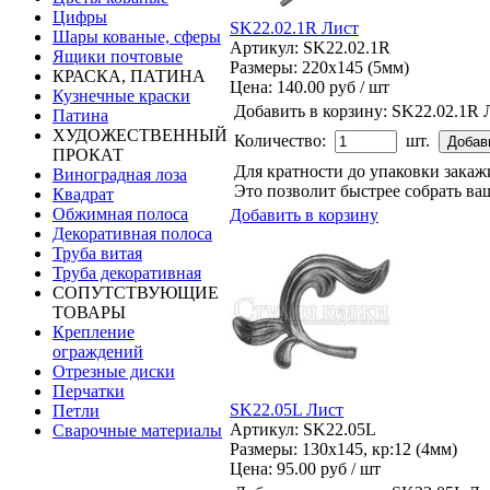
Цифры
SK22.02.1R Лист
Шары кованые, сферы
Артикул: SK22.02.1R
Ящики почтовые
Размеры: 220x145 (5мм)
КРАСКА, ПАТИНА
Цена:
140.00 руб / шт
Кузнечные краски
Добавить в корзину:
SK22.02.1R 
Патина
ХУДОЖЕСТВЕННЫЙ
Количество:
шт.
ПРОКАТ
Для кратности до упаковки зака
Виноградная лоза
Это позволит быстрее собрать ваш
Квадрат
Обжимная полоса
Добавить в корзину
Декоративная полоса
Труба витая
Труба декоративная
СОПУТСТВУЮЩИЕ
ТОВАРЫ
Крепление
ограждений
Отрезные диски
Перчатки
SK22.05L Лист
Петли
Артикул: SK22.05L
Сварочные материалы
Размеры: 130x145, кр:12 (4мм)
Цена:
95.00 руб / шт