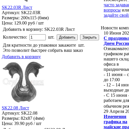
часто задав
SK22.03R Лист
вопросы
ил
Артикул: SK22.03R
задайте свой
Размеры: 200x115 (6мм)
Цена:
129.00 руб / шт
Новости
комп
Добавить в корзину:
SK22.03R Лист
10 Июня 202
Количество:
шт.
С празднико
Днем Росси
Для кратности до упаковки закажите
шт.
Ознакомьтес
Это позволит быстрее собрать ваш заказ
графиком ра
Добавить в корзину
нашего скла
офиса в
праздничные
- 11 июня – с
до 17:00
- 12 – 14 ию
выходные д
- С 15 июня
работаем для
обычном ре
SK22.08 Лист
29 Апреля 2
Артикул: SK22.08
Изменения
Размеры: 82x87 (4мм)
графика на
Цена:
39.90 руб / шт
майские пр