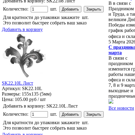
Добавить в корзину:
SK22.08 Лист
В в связи с
Праздником
Количество:
шт.
и Труда, а т
Для кратности до упаковки закажите
шт.
великим Дн
Это позволит быстрее собрать ваш заказ
Победы изм
Добавить в корзину
график рабо
офиса и скл
5 Марта 202
С праздник
марта
В связи с
праздником
изменится г
работы наше
офиса и скл
SK22.10L Лист
7, 8 и 9 мар
Артикул: SK22.10L
выходные и
Размеры: 155x135 (5мм)
праздничные
Цена:
105.00 руб / шт
Добавить в корзину:
SK22.10L Лист
Все новости
Количество:
шт.
Для кратности до упаковки закажите
шт.
Это позволит быстрее собрать ваш заказ
Добавить в корзину