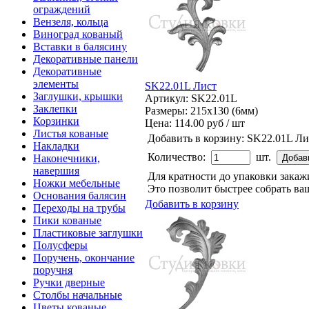
ограждений
Вензеля, кольца
Виноград кованый
Вставки в балясину
Декоративные панели
Декоративные
элементы
SK22.01L Лист
Заглушки, крышки
Артикул: SK22.01L
Заклепки
Размеры: 215x130 (6мм)
Корзинки
Цена:
114.00 руб / шт
Листья кованые
Добавить в корзину:
SK22.01L Ли
Накладки
Количество:
шт.
Наконечники,
навершия
Для кратности до упаковки зака
Ножки мебельные
Это позволит быстрее собрать ваш
Основания балясин
Добавить в корзину
Переходы на трубы
Пики кованые
Пластиковые заглушки
Полусферы
Поручень, окончание
поручня
Ручки дверные
Столбы начальные
Цветы кованые