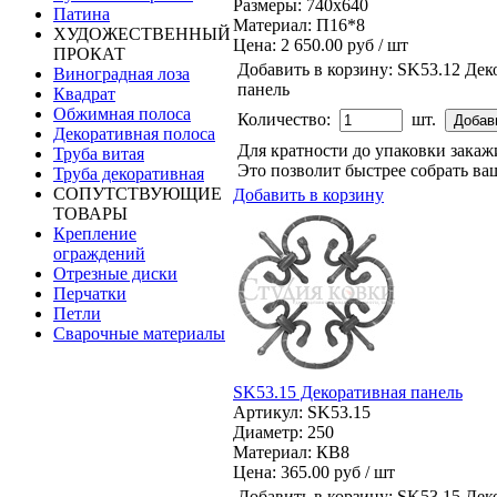
Размеры: 740x640
Патина
Материал: П16*8
ХУДОЖЕСТВЕННЫЙ
Цена:
2 650.00 руб / шт
ПРОКАТ
Добавить в корзину:
SK53.12 Дек
Виноградная лоза
панель
Квадрат
Обжимная полоса
Количество:
шт.
Декоративная полоса
Для кратности до упаковки зака
Труба витая
Это позволит быстрее собрать ваш
Труба декоративная
СОПУТСТВУЮЩИЕ
Добавить в корзину
ТОВАРЫ
Крепление
ограждений
Отрезные диски
Перчатки
Петли
Сварочные материалы
SK53.15 Декоративная панель
Артикул: SK53.15
Диаметр: 250
Материал: КВ8
Цена:
365.00 руб / шт
Добавить в корзину:
SK53.15 Дек