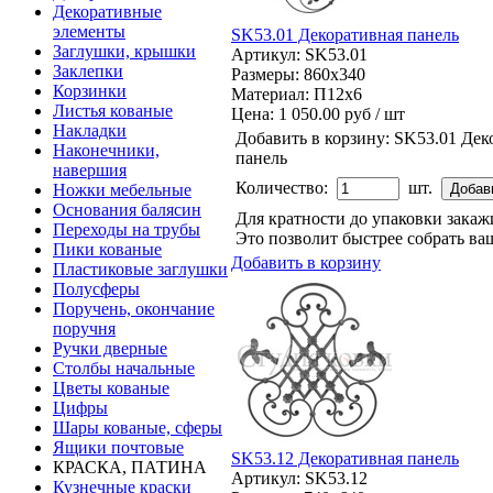
Декоративные
элементы
SK53.01 Декоративная панель
Заглушки, крышки
Артикул: SK53.01
Заклепки
Размеры: 860x340
Корзинки
Материал: П12x6
Листья кованые
Цена:
1 050.00 руб / шт
Накладки
Добавить в корзину:
SK53.01 Дек
Наконечники,
панель
навершия
Количество:
шт.
Ножки мебельные
Основания балясин
Для кратности до упаковки зака
Переходы на трубы
Это позволит быстрее собрать ваш
Пики кованые
Добавить в корзину
Пластиковые заглушки
Полусферы
Поручень, окончание
поручня
Ручки дверные
Столбы начальные
Цветы кованые
Цифры
Шары кованые, сферы
Ящики почтовые
SK53.12 Декоративная панель
КРАСКА, ПАТИНА
Артикул: SK53.12
Кузнечные краски