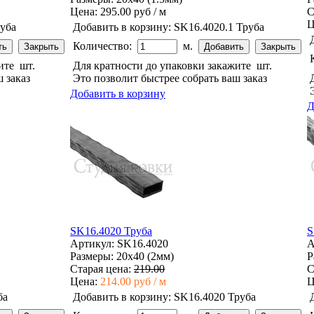
Цена:
295.00 руб / м
С
Ц
руба
Добавить в корзину:
SK16.4020.1 Труба
Количество:
м.
жите
шт.
Для кратности до упаковки закажите
шт.
 заказ
Это позволит быстрее собрать ваш заказ
Добавить в корзину
Д
SK16.4020 Труба
S
Артикул: SK16.4020
А
Размеры: 20x40 (2мм)
Р
Старая цена:
219.00
С
Цена:
214.00 руб / м
Ц
ба
Добавить в корзину:
SK16.4020 Труба