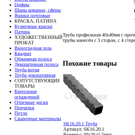
Цифры
Шары кованые, сферы
Ящики почтовые
КРАСКА, ПАТИНА
Кузнечные краски
Патина
Труба профильная 40х40мм с проче
ХУДОЖЕСТВЕННЫЙ
трубы нанесён с 3 сторон, с 4 ст
ПРОКАТ
Виноградная лоза
Квадрат
Обжимная полоса
Похожие товары
Декоративная полоса
Труба витая
Труба декоративная
СОПУТСТВУЮЩИЕ
ТОВАРЫ
Крепление
ограждений
Отрезные диски
Перчатки
Петли
Сварочные материалы
SK16.20.1 Труба
Артикул: SK16.20.1
Размеры: 20x20 (1.5мм)