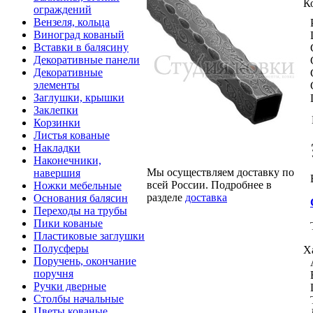
К
ограждений
Вензеля, кольца
Виноград кованый
Вставки в балясину
Декоративные панели
Декоративные
элементы
Заглушки, крышки
Заклепки
Корзинки
Листья кованые
Накладки
Наконечники,
Мы осуществляем доставку по
навершия
всей России. Подробнее в
Ножки мебельные
разделе
доставка
Основания балясин
Переходы на трубы
Пики кованые
Пластиковые заглушки
Полусферы
Х
Поручень, окончание
поручня
Ручки дверные
Столбы начальные
Цветы кованые