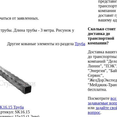
представи
транспорт
компании 
доставят г
чаться от заявленных.
вашему ад
Сколько стоит
рубы. Длина трубы - 3 метра. Рисунок у
доставка до
транспортной
компании?
Другие кованые элементы из раздела
Труба
Доставка вашего
до транспортны
компаний "Дел
Линии", "ПЭК"
"Энергия", "Бай
Сервис",
"ЖелДорЭкспед
"Мейджик-Тран
бесплатна.
Посмотрите
все
задаваемые воп
K16.15 Труба
или
задайте сво
ртикул: SK16.15
вопрос
.
азмеры: 15x15 (1.2мм)