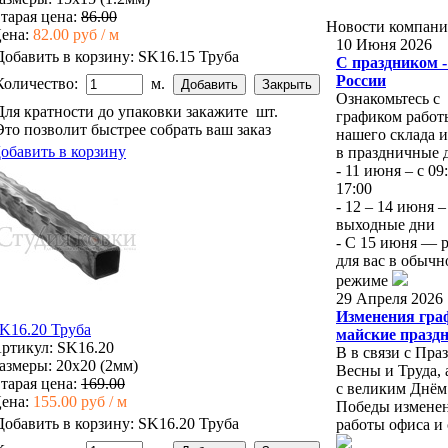
тарая цена:
86.00
Новости
компан
ена:
82.00 руб / м
10 Июня 2026
Добавить в корзину:
SK16.15 Труба
С праздником 
России
Количество:
м.
Ознакомьтесь с
Для кратности до упаковки закажите
шт.
графиком работ
Это позволит быстрее собрать ваш заказ
нашего склада 
обавить в корзину
в праздничные 
- 11 июня – с 09
17:00
- 12 – 14 июня –
выходные дни
- С 15 июня — 
для вас в обыч
режиме
29 Апреля 2026
Изменения гра
K16.20 Труба
майские празд
ртикул: SK16.20
В в связи с Пра
азмеры: 20x20 (2мм)
Весны и Труда, 
тарая цена:
169.00
с великим Днём
ена:
155.00 руб / м
Победы изменен
Добавить в корзину:
SK16.20 Труба
работы офиса и 