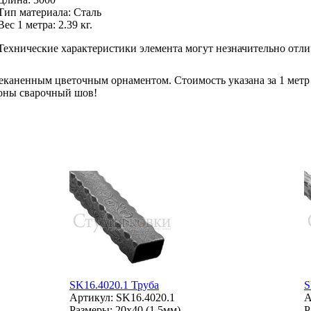
Тип материала
:
Сталь
Вес 1 метра:
2.39 кг.
Технические характеристики элемента могут незначительно отли
каненным цветочным орнаментом. Стоимость указана за 1 метр т
ороны сварочный шов!
SK16.4020.1 Труба
S
Артикул: SK16.4020.1
А
Размеры: 20x40 (1.5мм)
Р