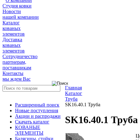
О компании
Студия ковки
Новости
нашей компании
Каталог
кованых
элементов
Доставка
кованых
элементов
Сотрудничество
партнерам,
поставщикам
Контакты
мы ждем Вас
Главная
Каталог
Труба
SK16.40.1 Труба
Расширенный поиск
Новые поступления
Акции и распродажи
SK16.40.1 Труба
Скачать каталог
КОВАНЫЕ
ЭЛЕМЕНТЫ
Ц
Балясины, стойки