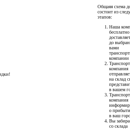
Общаяя схема д
состоит из сле
этапов:
Наша ком
бесплатно
доставляе
до выбра
вами
транспорт
компании
Транспорт
компания
отправляет
идки!
на склад с
представи
в вашем г
Транспорт
компания
информир
о прибыти
в ваш гор
Вы забира
со склада