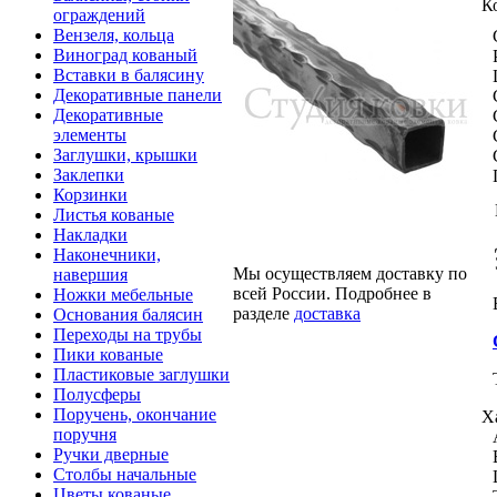
К
ограждений
Вензеля, кольца
Виноград кованый
Вставки в балясину
Декоративные панели
Декоративные
элементы
Заглушки, крышки
Заклепки
Корзинки
Листья кованые
Накладки
Наконечники,
Мы осуществляем доставку по
навершия
всей России. Подробнее в
Ножки мебельные
разделе
доставка
Основания балясин
Переходы на трубы
Пики кованые
Пластиковые заглушки
Полусферы
Поручень, окончание
Х
поручня
Ручки дверные
Столбы начальные
Цветы кованые