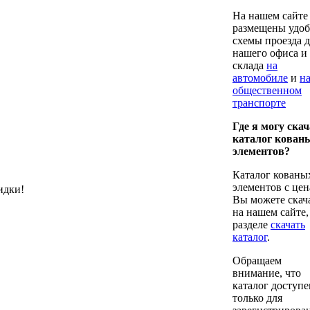
На нашем сайте
размещены удо
схемы проезда 
нашего офиса и
склада
на
автомобиле
и
н
общественном
транспорте
Где я могу ска
каталог кован
элементов?
Каталог кованы
элементов с це
идки!
Вы можете скач
на нашем сайте,
разделе
cкачать
каталог
.
Обращаем
внимание, что
каталог доступе
только для