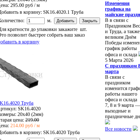
Изменения
ена:
295.00 руб / м
графика на
Добавить в корзину:
SK16.4020.1 Труба
майские празд
В в связи с
Количество:
м.
Праздником Ве
Для кратности до упаковки закажите
шт.
и Труда, а также
Это позволит быстрее собрать ваш заказ
великим Днём
обавить в корзину
Победы измене
график работы
офиса и склада
5 Марта 2026
С праздником 
марта
В связи с
праздником
изменится граф
работы нашего
офиса и склада
K16.4020 Труба
7, 8 и 9 марта —
ртикул: SK16.4020
выходные и
азмеры: 20x40 (2мм)
праздничные дн
тарая цена:
219.00
ена:
214.00 руб / м
Все новости
Добавить в корзину:
SK16.4020 Труба