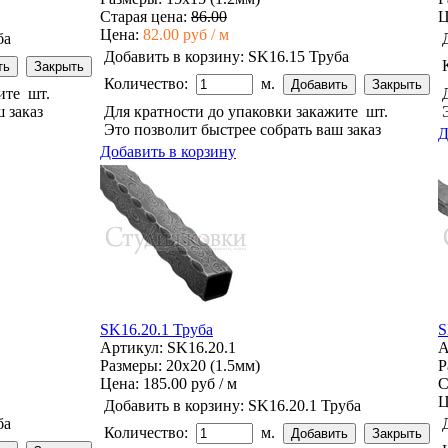
Старая цена:
86.00
Ц
Цена:
82.00 руб / м
ба
Добавить в корзину:
SK16.15 Труба
Количество:
м.
жите
шт.
 заказ
Для кратности до упаковки закажите
шт.
Это позволит быстрее собрать ваш заказ
Д
Добавить в корзину
SK16.20.1 Труба
S
Артикул: SK16.20.1
А
Размеры: 20x20 (1.5мм)
Р
Цена:
185.00 руб / м
С
Ц
Добавить в корзину:
SK16.20.1 Труба
ба
Количество:
м.