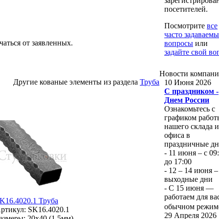
зарегистрирова
посетителей.
Посмотрите
все
часто задаваемы
чаться от заявленных.
вопросы
или
задайте свой во
Новости
компан
Другие кованые элементы из раздела
Труба
10 Июня 2026
С праздником -
Днем России
Ознакомьтесь с
графиком работ
нашего склада и
офиса в
праздничные дн
- 11 июня – с 09
до 17:00
- 12 – 14 июня –
выходные дни
- С 15 июня —
работаем для ва
K16.4020.1 Труба
обычном режи
ртикул: SK16.4020.1
29 Апреля 2026
азмеры: 20x40 (1.5мм)