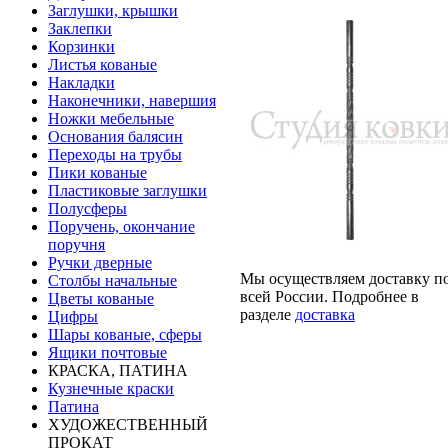
Заглушки, крышки
Заклепки
Корзинки
Листья кованые
Накладки
Наконечники, навершия
Ножки мебельные
Основания балясин
Переходы на трубы
Пики кованые
Пластиковые заглушки
Полусферы
Поручень, окончание
поручня
Ручки дверные
Мы осуществляем доставку п
Столбы начальные
всей России. Подробнее в
Цветы кованые
разделе
доставка
Цифры
Шары кованые, сферы
Ящики почтовые
КРАСКА, ПАТИНА
Кузнечные краски
Патина
ХУДОЖЕСТВЕННЫЙ
ПРОКАТ