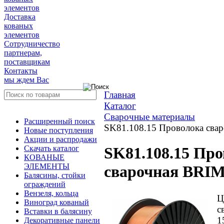
элементов
Доставка
кованых
элементов
Сотрудничество
партнерам,
поставщикам
Контакты
мы ждем Вас
Главная
Каталог
Сварочные материалы
Расширенный поиск
SK81.108.15 Проволока свар
Новые поступления
Акции и распродажи
Скачать каталог
SK81.108.15 Пр
КОВАНЫЕ
ЭЛЕМЕНТЫ
сварочная BRIMA
Балясины, стойки
ограждений
Вензеля, кольца
Ц
Виноград кованый
с
Вставки в балясину
1
Декоративные панели