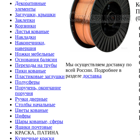
Декоративные
К
элементы
П
Заглушки, крышки
(
Заклепки
Корзинки
Листья кованые
Накладки
Наконечники,
навершия
Ножки мебельные
Основания балясин
Мы осуществляем доставку по
Переходы на трубы
всей России. Подробнее в
Пики кованые
разделе
доставка
Пластиковые заглушки
Полусферы
Поручень, окончание
поручня
Ручки дверные
Столбы начальные
Цветы кованые
Цифры
Шары кованые, сферы
Ящики почтовые
КРАСКА, ПАТИНА
Кузнечные краски