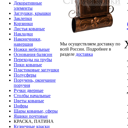
Декоративные
элементы
Заглушки, крышки
Заклепки
Корзинки
Листья кованые
Накладки
Наконечники,
Мы осуществляем доставку по
навершия
всей России. Подробнее в
Ножки мебельные
разделе
доставка
Основания балясин
Переходы на трубы
Пики кованые
Пластиковые заглушки
Полусферы
Поручень, окончание
поручня
Ручки дверные
Столбы начальные
Цветы кованые
Цифры
Шары кованые, сферы
Ящики почтовые
КРАСКА, ПАТИНА
Кузнечные краски