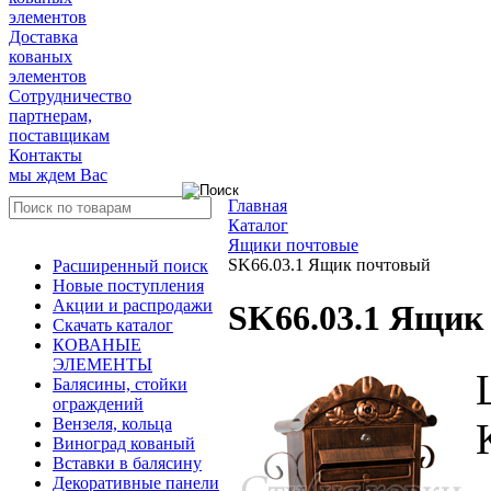
элементов
Доставка
кованых
элементов
Сотрудничество
партнерам,
поставщикам
Контакты
мы ждем Вас
Главная
Каталог
Ящики почтовые
SK66.03.1 Ящик почтовый
Расширенный поиск
Новые поступления
Акции и распродажи
SK66.03.1 Ящик
Скачать каталог
КОВАНЫЕ
ЭЛЕМЕНТЫ
Балясины, стойки
ограждений
Вензеля, кольца
Виноград кованый
Вставки в балясину
Декоративные панели