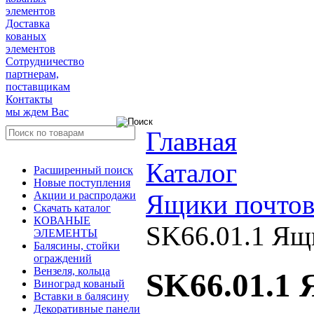
элементов
Доставка
кованых
элементов
Сотрудничество
партнерам,
поставщикам
Контакты
мы ждем Вас
Главная
Каталог
Расширенный поиск
Новые поступления
Акции и распродажи
Ящики почто
Скачать каталог
КОВАНЫЕ
SK66.01.1 Ящ
ЭЛЕМЕНТЫ
Балясины, стойки
ограждений
Вензеля, кольца
SK66.01.1
Виноград кованый
Вставки в балясину
Декоративные панели