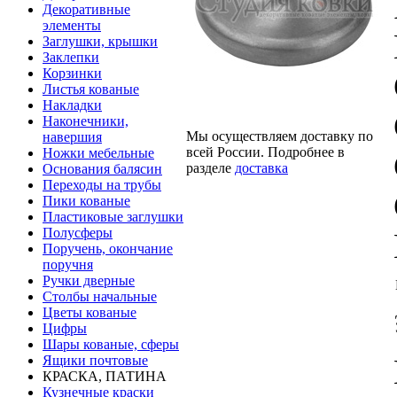
Декоративные
элементы
Заглушки, крышки
Заклепки
Корзинки
Листья кованые
Накладки
Наконечники,
Мы осуществляем доставку по
навершия
всей России. Подробнее в
Ножки мебельные
разделе
доставка
Основания балясин
Переходы на трубы
Пики кованые
Пластиковые заглушки
Полусферы
Поручень, окончание
поручня
Ручки дверные
Столбы начальные
Цветы кованые
Цифры
Шары кованые, сферы
Ящики почтовые
КРАСКА, ПАТИНА
Кузнечные краски