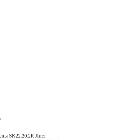
т
ены
SK22.20.2R Лист