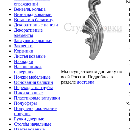
К
ограждений
Вензеля, кольца
Виноград кованый
Вставки в балясину
Декоративные панели
Декоративные
элементы
Заглушки, крышки
Заклепки
Корзинки
Листья кованые
Накладки
Наконечники,
Мы осуществляем доставку по
навершия
всей России. Подробнее в
Ножки мебельные
разделе
доставка
Основания балясин
Переходы на трубы
Пики кованые
Пластиковые заглушки
Полусферы
Х
Поручень, окончание
поручня
Ручки дверные
Столбы начальные
Цветы кованые