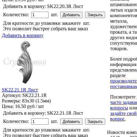
штампованн
Добавить в корзину:
SK22.20.3R Лист
литых издел
Количество:
шт.
компонентов
металла,
Для кратности до упаковки закажите
шт.
художествен
Это позволит быстрее собрать ваш заказ
проката, а т
Добавить в корзину
других видо
сопутствую
товаров.
Более подро
информация
представлен
разделе
производите
поставщика
SK22.21.1R Лист
Артикул: SK22.21.1R
Посмотрите
Размеры: 83x30 (1.5мм)
часто задав
Цена:
16.50 руб / шт
вопросы
ил
Добавить в корзину:
SK22.21.1R Лист
задайте свой
вопрос
.
Количество:
шт.
Для кратности до упаковки закажите
шт.
Новости
комп
Это позволит быстрее собрать ваш заказ