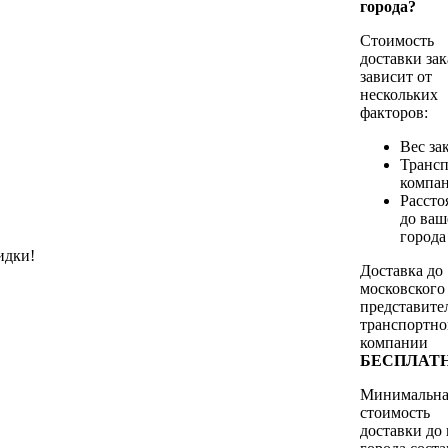
города?
Стоимость
доставки зак
зависит от
нескольких
факторов:
Вес за
Трансп
компа
Рассто
до ваш
города
идки!
Доставка до
московского
представите
транспортно
компании
БЕСПЛАТ
Минимальна
стоимость
доставки до