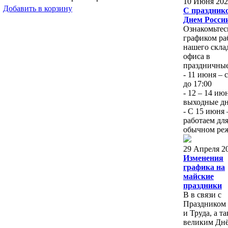
10 Июня 202
Добавить в корзину
С празднико
Днем Росси
Ознакомьтес
графиком ра
нашего скла
офиса в
праздничные
- 11 июня – с
до 17:00
- 12 – 14 ию
выходные д
- С 15 июня
работаем для
обычном ре
29 Апреля 2
Изменения
графика на
майские
праздники
В в связи с
Праздником
и Труда, а т
великим Дн