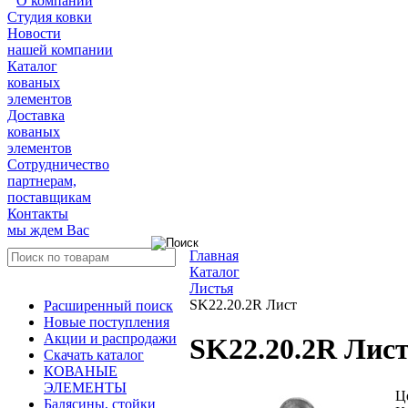
О компании
Студия ковки
Новости
нашей компании
Каталог
кованых
элементов
Доставка
кованых
элементов
Сотрудничество
партнерам,
поставщикам
Контакты
мы ждем Вас
Главная
Каталог
Листья
SK22.20.2R Лист
Расширенный поиск
Новые поступления
Акции и распродажи
SK22.20.2R Лис
Скачать каталог
КОВАНЫЕ
ЭЛЕМЕНТЫ
Ц
Балясины, стойки