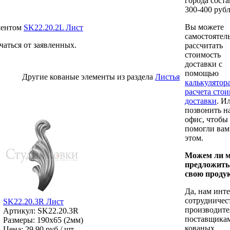
города соста
300-400 рубл
Вы можете
ементом
SK22.20.2L Лист
самостоятел
чаться от заявленных.
рассчитать
стоимость
доставки с
помощью
Другие кованые элементы из раздела
Листья
калькулятор
расчета сто
доставки
. И
позвонить н
офис, чтобы
помогли вам
этом.
Можем ли 
предложить
свою проду
Да, нам инт
сотрудничес
SK22.20.3R Лист
производите
Артикул: SK22.20.3R
поставщика
Размеры: 190x65 (2мм)
кованых,
Цена:
29.90 руб / шт