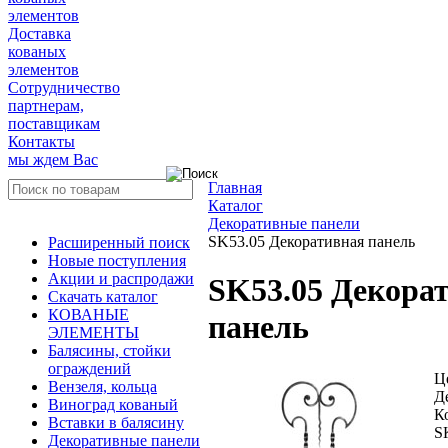
элементов
Доставка
кованых
элементов
Сотрудничество
партнерам,
поставщикам
Контакты
мы ждем Вас
Главная
Каталог
Декоративные панели
SK53.05 Декоративная панель
Расширенный поиск
Новые поступления
Акции и распродажи
SK53.05 Декора
Скачать каталог
КОВАНЫЕ
панель
ЭЛЕМЕНТЫ
Балясины, стойки
ограждений
Ц
Вензеля, кольца
Д
Виноград кованый
К
Вставки в балясину
S
Декоративные панели