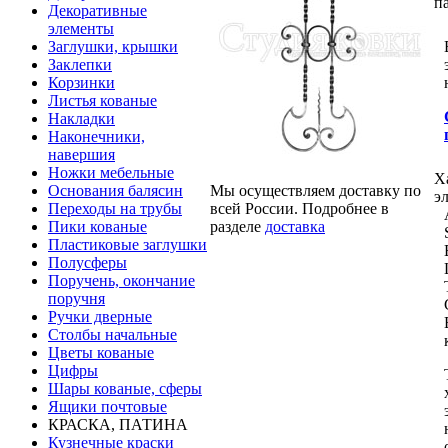
п
Декоративные
элементы
Заглушки, крышки
Заклепки
Корзинки
Листья кованые
Накладки
Наконечники,
навершия
Ножки мебельные
Х
Мы осуществляем доставку по
Основания балясин
э
всей России. Подробнее в
Переходы на трубы
разделе
доставка
Пики кованые
Пластиковые заглушки
Полусферы
Поручень, окончание
поручня
Ручки дверные
Столбы начальные
Цветы кованые
Цифры
Шары кованые, сферы
Ящики почтовые
КРАСКА, ПАТИНА
Кузнечные краски