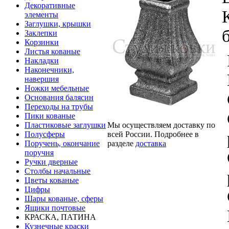
Декоративные
элементы
Заглушки, крышки
Заклепки
Корзинки
Листья кованые
Накладки
Наконечники,
навершия
Ножки мебельные
Основания балясин
Переходы на трубы
Пики кованые
Мы осуществляем доставку по
Пластиковые заглушки
всей России. Подробнее в
Полусферы
разделе
доставка
Поручень, окончание
поручня
Ручки дверные
Столбы начальные
Цветы кованые
Цифры
Шары кованые, сферы
Ящики почтовые
КРАСКА, ПАТИНА
Кузнечные краски