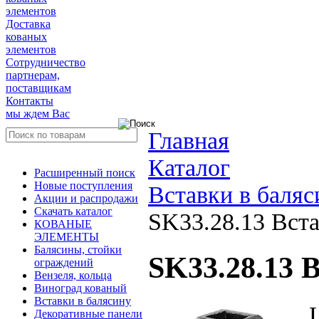
элементов
Доставка
кованых
элементов
Сотрудничество
партнерам,
поставщикам
Контакты
мы ждем Вас
Главная
Каталог
Расширенный поиск
Новые поступления
Вставки в баляс
Акции и распродажи
Скачать каталог
SK33.28.13 Вста
КОВАНЫЕ
ЭЛЕМЕНТЫ
Балясины, стойки
SK33.28.13 
ограждений
Вензеля, кольца
Виноград кованый
Вставки в балясину
Декоративные панели