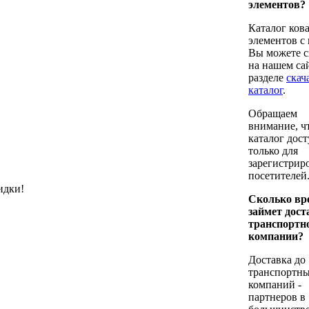
элементов?
Каталог ков
элементов с
Вы можете с
на нашем сай
разделе
cкач
каталог
.
Обращаем
внимание, ч
каталог дос
только для
зарегистрир
посетителей
идки!
Сколько вр
займет дост
транспортн
компании?
Доставка до
транспортн
компаний -
партнеров в