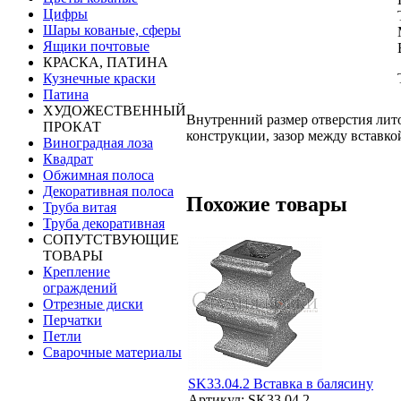
Цифры
Шары кованые, сферы
Ящики почтовые
КРАСКА, ПАТИНА
Кузнечные краски
Патина
ХУДОЖЕСТВЕННЫЙ
Внутренний размер отверстия лит
ПРОКАТ
конструкции, зазор между вставко
Виноградная лоза
Квадрат
Обжимная полоса
Декоративная полоса
Похожие товары
Труба витая
Труба декоративная
СОПУТСТВУЮЩИЕ
ТОВАРЫ
Крепление
ограждений
Отрезные диски
Перчатки
Петли
Сварочные материалы
SK33.04.2 Вставка в балясину
Артикул: SK33.04.2