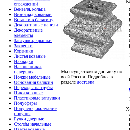
К
ограждений
Вензеля, кольца
Виноград кованый
Вставки в балясину
Декоративные панели
Декоративные
элементы
Заглушки, крышки
Заклепки
Корзинки
Листья кованые
Накладки
Наконечники,
Мы осуществляем доставку по
навершия
всей России. Подробнее в
Ножки мебельные
разделе
доставка
Основания балясин
Переходы на трубы
Пики кованые
Пластиковые заглушки
Полусферы
Поручень, окончание
Х
поручня
Ручки дверные
Столбы начальные
Цветы кованые