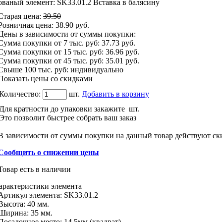
ованый элемент: SK33.01.2 Вставка в балясину
Старая цена
:
39.50
Розничная цена
:
38.90
руб.
Цены в зависимости от суммы покупки:
Сумма покупки от 7 тыс. руб:
37.73 руб.
Сумма покупки от 15 тыс. руб:
36.96 руб.
Сумма покупки от 45 тыс. руб:
35.01 руб.
Свыше 100 тыс. руб: индивидуально
Показать цены со скидками
Количество:
шт.
Добавить в корзину
Для кратности до упаковки закажите
шт.
Это позволит быстрее собрать ваш заказ
В зависимости от суммы покупки на данный товар действуют ск
Сообщить о снижении цены
Товар есть в наличии
арактеристики
элемента
Артикул элемента:
SK33.01.2
Высота:
40 мм.
Ширина:
35 мм.
Посадочное место:
14.5мм.(квадрат)