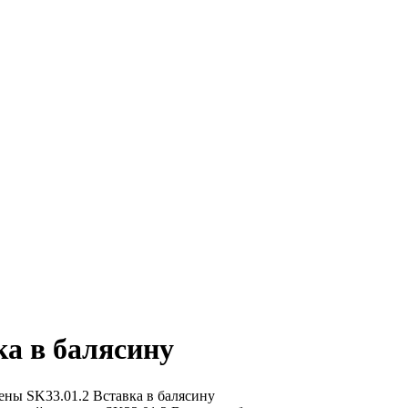
ка в балясину
ены
SK33.01.2 Вставка в балясину