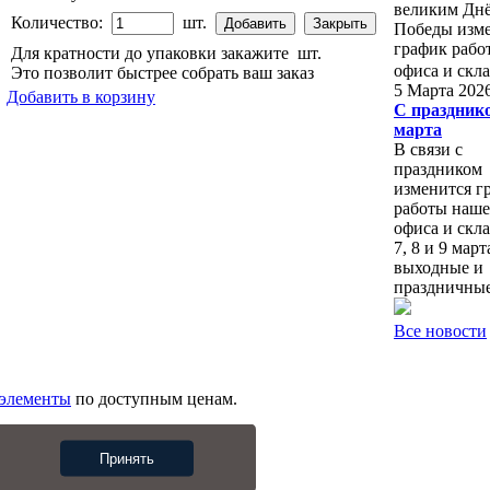
великим Дн
Количество:
шт.
Победы изм
график рабо
Для кратности до упаковки закажите
шт.
офиса и скл
Это позволит быстрее собрать ваш заказ
5 Марта 202
Добавить в корзину
С праздник
марта
В связи с
праздником
изменится г
работы наше
офиса и скл
7, 8 и 9 мар
выходные и
праздничные
Все новости
 элементы
по доступным ценам.
Принять