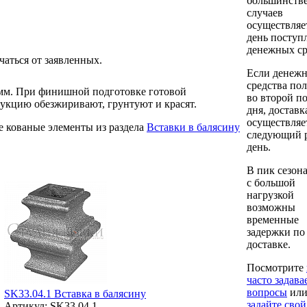
большинств
случаев
осуществляе
день поступ
денежных ср
чаться от заявленных.
Если денеж
средства по
2мм. При финишной подготовке готовой
во второй п
рукцию обезжиривают, грунтуют и красят.
дня, доставк
осуществляе
е кованые элементы из раздела
Вставки в балясину
следующий 
день.
В пик сезона
с большой
нагрузкой
возможны
временные
задержки по
доставке.
Посмотрите
часто задав
вопросы
ил
SK33.04.1 Вставка в балясину
задайте свой
Артикул: SK33.04.1