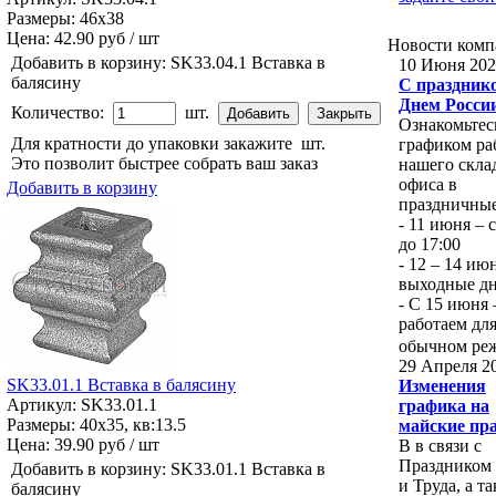
Размеры: 46x38
Цена:
42.90 руб / шт
Новости
комп
Добавить в корзину:
SK33.04.1 Вставка в
10 Июня 202
балясину
С празднико
Днем Росси
Количество:
шт.
Ознакомьтес
Для кратности до упаковки закажите
шт.
графиком ра
Это позволит быстрее собрать ваш заказ
нашего скла
офиса в
Добавить в корзину
праздничные
- 11 июня – с
до 17:00
- 12 – 14 ию
выходные д
- С 15 июня
работаем для
обычном ре
29 Апреля 2
SK33.01.1 Вставка в балясину
Изменения
Артикул: SK33.01.1
графика на
Размеры: 40x35, кв:13.5
майские пр
Цена:
39.90 руб / шт
В в связи с
Праздником
Добавить в корзину:
SK33.01.1 Вставка в
и Труда, а т
балясину