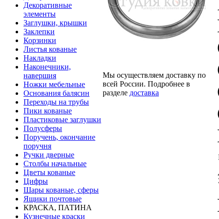
Декоративные
элементы
Заглушки, крышки
Заклепки
Корзинки
Листья кованые
Накладки
Наконечники,
Мы осуществляем доставку по
навершия
всей России. Подробнее в
Ножки мебельные
разделе
доставка
Основания балясин
Переходы на трубы
Пики кованые
Пластиковые заглушки
Полусферы
Поручень, окончание
поручня
Ручки дверные
Столбы начальные
Цветы кованые
Цифры
Шары кованые, сферы
Ящики почтовые
КРАСКА, ПАТИНА
Кузнечные краски