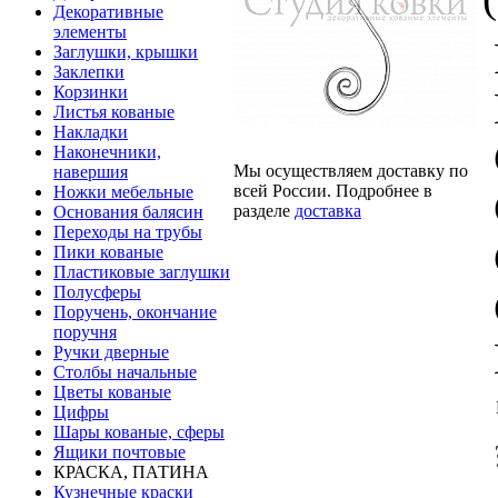
Декоративные
элементы
Заглушки, крышки
Заклепки
Корзинки
Листья кованые
Накладки
Наконечники,
Мы осуществляем доставку по
навершия
всей России. Подробнее в
Ножки мебельные
разделе
доставка
Основания балясин
Переходы на трубы
Пики кованые
Пластиковые заглушки
Полусферы
Поручень, окончание
поручня
Ручки дверные
Столбы начальные
Цветы кованые
Цифры
Шары кованые, сферы
Ящики почтовые
КРАСКА, ПАТИНА
Кузнечные краски