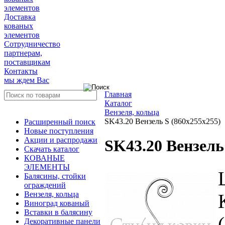
элементов
Доставка
кованых
элементов
Сотрудничество
партнерам,
поставщикам
Контакты
мы ждем Вас
Главная
Каталог
Вензеля, кольца
SK43.20 Вензель S (860х255х255)
Расширенный поиск
Новые поступления
Акции и распродажи
SK43.20 Вензель
Скачать каталог
КОВАНЫЕ
ЭЛЕМЕНТЫ
Балясины, стойки
ограждений
Вензеля, кольца
Виноград кованый
Вставки в балясину
Декоративные панели