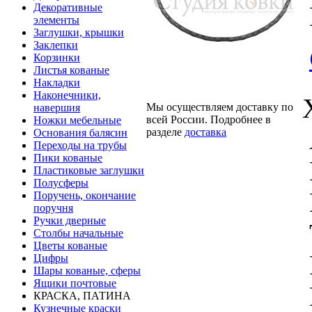
Декоративные
элементы
Заглушки, крышки
Заклепки
Корзинки
Листья кованые
Накладки
Наконечники,
Мы осуществляем доставку по
навершия
всей России. Подробнее в
Ножки мебельные
разделе
доставка
Основания балясин
Переходы на трубы
Пики кованые
Пластиковые заглушки
Полусферы
Поручень, окончание
поручня
Ручки дверные
Столбы начальные
Цветы кованые
Цифры
Шары кованые, сферы
Ящики почтовые
КРАСКА, ПАТИНА
Кузнечные краски