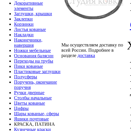
Декоративные
элементы
Заглушки, крышки
Заклепки
Корзинки
Листья кованые
Накладки
Наконечники,
Мы осуществляем доставку по
навершия
всей России. Подробнее в
Ножки мебельные
разделе
доставка
Основания балясин
Переходы на трубы
Пики кованые
Пластиковые заглушки
Полусферы
Поручень, окончание
поручня
Ручки дверные
Столбы начальные
Цветы кованые
Цифры
Шары кованые, сферы
Ящики почтовые
КРАСКА, ПАТИНА
Кузнечные краски