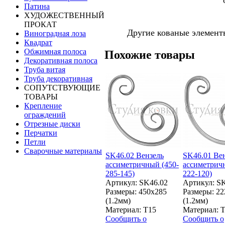
Патина
ХУДОЖЕСТВЕННЫЙ
ПРОКАТ
Другие кованые элемент
Виноградная лоза
Квадрат
Обжимная полоса
Похожие товары
Декоративная полоса
Труба витая
Труба декоративная
СОПУТСТВУЮЩИЕ
ТОВАРЫ
Крепление
ограждений
Отрезные диски
Перчатки
Петли
Сварочные материалы
SK46.02 Вензель
SK46.01 Ве
ассиметричный (450-
ассиметрич
285-145)
222-120)
Артикул: SK46.02
Артикул: S
Размеры: 450x285
Размеры: 22
(1.2мм)
(1.2мм)
Материал: Т15
Материал: 
Сообщить о
Сообщить о