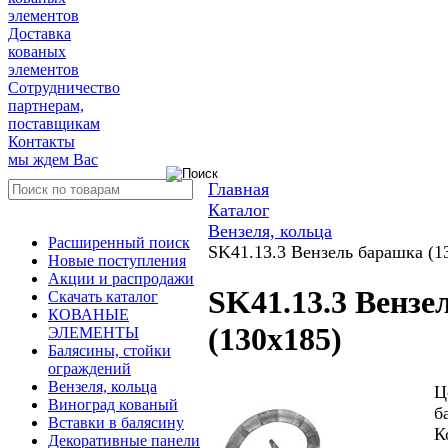
элементов
Доставка
кованых
элементов
Сотрудничество
партнерам,
поставщикам
Контакты
мы ждем Вас
Главная
Каталог
Вензеля, кольца
Расширенный поиск
SK41.13.3 Вензель барашка (1
Новые поступления
Акции и распродажи
SK41.13.3 Вензе
Скачать каталог
КОВАНЫЕ
(130х185)
ЭЛЕМЕНТЫ
Балясины, стойки
ограждений
Вензеля, кольца
Ц
Виноград кованый
б
Вставки в балясину
К
Декоративные панели