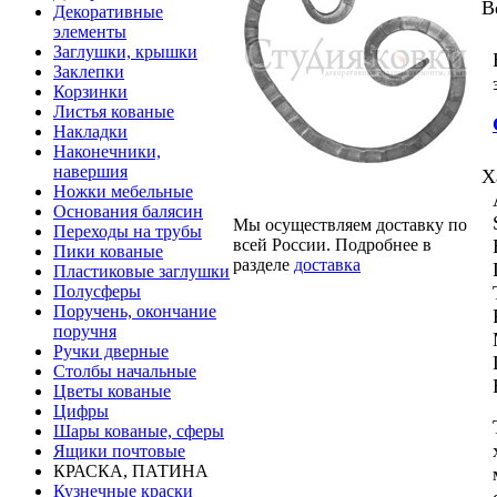
В
Декоративные
элементы
Заглушки, крышки
Заклепки
Корзинки
Листья кованые
Накладки
Наконечники,
навершия
Х
Ножки мебельные
Основания балясин
Мы осуществляем доставку по
Переходы на трубы
всей России. Подробнее в
Пики кованые
разделе
доставка
Пластиковые заглушки
Полусферы
Поручень, окончание
поручня
Ручки дверные
Столбы начальные
Цветы кованые
Цифры
Шары кованые, сферы
Ящики почтовые
КРАСКА, ПАТИНА
Кузнечные краски