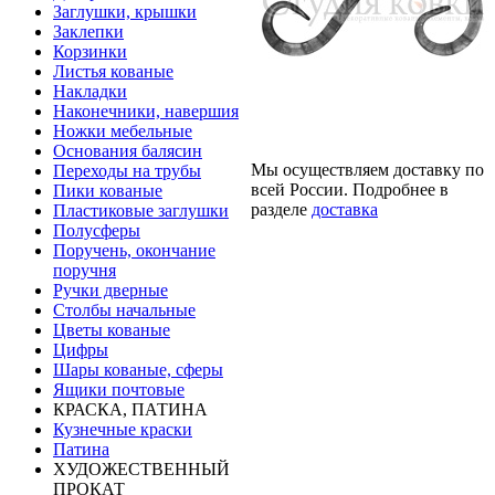
Заглушки, крышки
Заклепки
Корзинки
Листья кованые
Накладки
Наконечники, навершия
Ножки мебельные
Основания балясин
Мы осуществляем доставку по
Переходы на трубы
всей России. Подробнее в
Пики кованые
разделе
доставка
Пластиковые заглушки
Полусферы
Поручень, окончание
поручня
Ручки дверные
Столбы начальные
Цветы кованые
Цифры
Шары кованые, сферы
Ящики почтовые
КРАСКА, ПАТИНА
Кузнечные краски
Патина
ХУДОЖЕСТВЕННЫЙ
ПРОКАТ