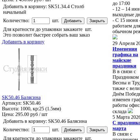
до 17:00
Добавить в корзину:
SK51.34.4 Столб
- 12 – 14 ию
начальный
выходные д
- С 15 июня
Количество:
шт.
работаем для
Для кратности до упаковки закажите
шт.
обычном ре
Это позволит быстрее собрать ваш заказ
Добавить в корзину
29 Апреля 2
Изменения
графика на
майские
праздники
В в связи с
Праздником
Весны и Труд
также с вел
Днём Побед
SK50.46 Балясина
изменен гра
Артикул: SK50.46
работы офис
Высота: 1000, кр:25 (1.5мм)
склада
Цена:
295.00 руб / шт
5 Марта 202
Добавить в корзину:
SK50.46 Балясина
С праздник
марта
Количество:
шт.
В связи с
Для кратности до упаковки закажите
шт.
праздником