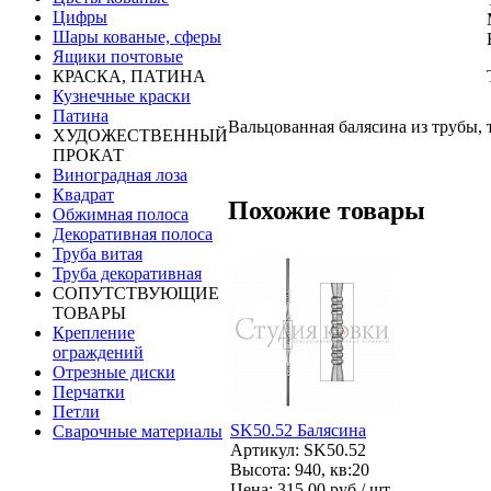
Цифры
Шары кованые, сферы
Ящики почтовые
КРАСКА, ПАТИНА
Кузнечные краски
Патина
Вальцованная балясина из трубы, 
ХУДОЖЕСТВЕННЫЙ
ПРОКАТ
Виноградная лоза
Квадрат
Похожие товары
Обжимная полоса
Декоративная полоса
Труба витая
Труба декоративная
СОПУТСТВУЮЩИЕ
ТОВАРЫ
Крепление
ограждений
Отрезные диски
Перчатки
Петли
SK50.52 Балясина
Сварочные материалы
Артикул: SK50.52
Высота: 940, кв:20
Цена:
315.00 руб / шт