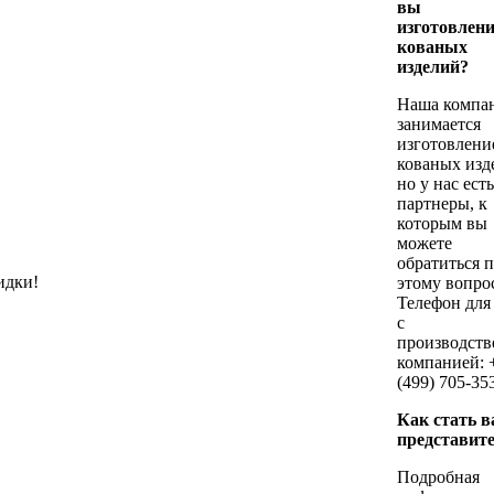
вы
изготовлен
кованых
изделий?
Наша компан
занимается
изготовлени
кованых изд
но у нас есть
партнеры, к
которым вы
можете
обратиться 
идки!
этому вопрос
Телефон для
с
производств
компанией: 
(499) 705-35
Как стать 
представит
Подробная