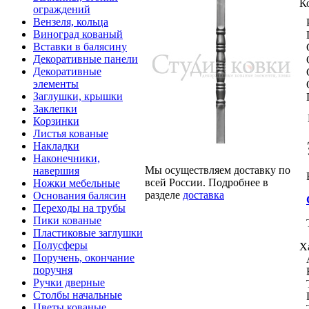
К
ограждений
Вензеля, кольца
Виноград кованый
Вставки в балясину
Декоративные панели
Декоративные
элементы
Заглушки, крышки
Заклепки
Корзинки
Листья кованые
Накладки
Наконечники,
Мы осуществляем доставку по
навершия
всей России. Подробнее в
Ножки мебельные
разделе
доставка
Основания балясин
Переходы на трубы
Пики кованые
Пластиковые заглушки
Полусферы
Х
Поручень, окончание
поручня
Ручки дверные
Столбы начальные
Цветы кованые