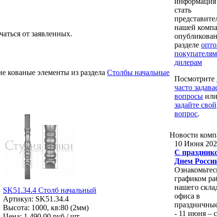
информация
стать
представите
нашей комп
чаться от заявленных.
опубликован
разделе
опт
покупателям
дилерам
ие кованые элементы из раздела
Столбы начальные
Посмотрите
часто задав
вопросы
ил
задайте свой
вопрос
.
Новости
комп
10 Июня 202
С празднико
Днем Росси
Ознакомьтес
графиком ра
нашего скла
SK51.34.4 Столб начальный
офиса в
Артикул: SK51.34.4
праздничные
Высота: 1000, кв:80 (2мм)
- 11 июня – с
Цена:
1 490.00 руб / шт