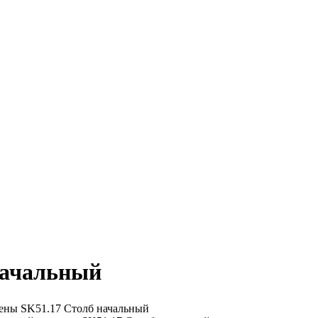
начальный
ены
SK51.17 Столб начальный