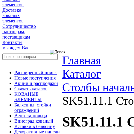
элементов
Доставка
кованых
элементов
Сотрудничество
партнерам,
поставщикам
Контакты
мы ждем Вас
Главная
Каталог
Расширенный поиск
Новые поступления
Акции и распродажи
Столбы начал
Скачать каталог
КОВАНЫЕ
SK51.11.1 Ст
ЭЛЕМЕНТЫ
Балясины, стойки
ограждений
Вензеля, кольца
SK51.11.1 
Виноград кованый
Вставки в балясину
Декоративные панели