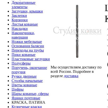
Декоративные
элементы
Заглушки, крышки
Заклепки
Корзинки
Листья кованые
Накладки
Наконечники,
навершия
Ножки мебельные
Основания балясин
Переходы на трубы
Пики кованые
Пластиковые заглушки
Полусферы
Мы осуществляем доставку по
Поручень, окончание
всей России. Подробнее в
поручня
разделе
доставка
Ручки дверные
Столбы начальные
Цветы кованые
Цифры
Шары кованые, сферы
Ящики почтовые
КРАСКА, ПАТИНА
Кузнечные краски