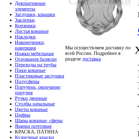
Декоративные
элементы
Заглушки, крышки
Заклепки
Корзинки
Листья кованые
Накладки
Наконечники,
Мы осуществляем доставку по
навершия
всей России. Подробнее в
Ножки мебельные
разделе
доставка
Основания балясин
Переходы на трубы
Пики кованые
Пластиковые заглушки
Полусферы
Поручень, окончание
поручня
Ручки дверные
Столбы начальные
Цветы кованые
Цифры
Шары кованые, сферы
Ящики почтовые
КРАСКА, ПАТИНА
Кузнечные краски