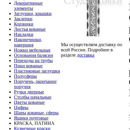
Декоративные
элементы
Заглушки, крышки
Заклепки
Корзинки
Листья кованые
Накладки
Наконечники,
Мы осуществляем доставку по
навершия
всей России. Подробнее в
Ножки мебельные
разделе
доставка
Основания балясин
Переходы на трубы
Пики кованые
Пластиковые заглушки
Полусферы
Поручень, окончание
поручня
Ручки дверные
Столбы начальные
Цветы кованые
Цифры
Шары кованые, сферы
Ящики почтовые
КРАСКА, ПАТИНА
Кузнечные краски