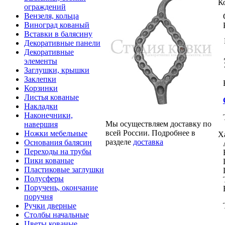
К
ограждений
Вензеля, кольца
Виноград кованый
Вставки в балясину
Декоративные панели
Декоративные
элементы
Заглушки, крышки
Заклепки
Корзинки
Листья кованые
Накладки
Наконечники,
Мы осуществляем доставку по
навершия
всей России. Подробнее в
Ножки мебельные
Х
разделе
доставка
Основания балясин
Переходы на трубы
Пики кованые
Пластиковые заглушки
Полусферы
Поручень, окончание
поручня
Ручки дверные
Столбы начальные
Цветы кованые