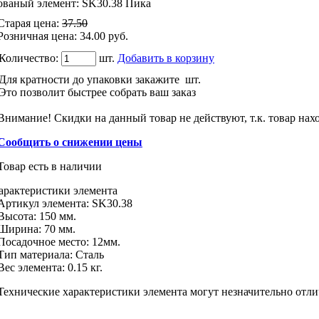
ованый элемент: SK30.38 Пика
Старая цена
:
37.50
Розничная цена
:
34.00
руб.
Количество:
шт.
Добавить в корзину
Для кратности до упаковки закажите
шт.
Это позволит быстрее собрать ваш заказ
Внимание! Скидки на данный товар не действуют, т.к. товар нах
Сообщить о снижении цены
Товар есть в наличии
арактеристики
элемента
Артикул элемента:
SK30.38
Высота:
150 мм.
Ширина:
70 мм.
Посадочное место:
12мм.
Тип материала
:
Сталь
Вес элемента:
0.15 кг.
Технические характеристики элемента могут незначительно отли