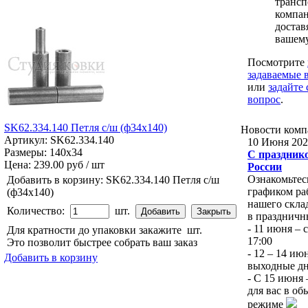
трансп
компан
достав
вашему
Посмотрите
задаваемые 
или
задайте 
вопрос
.
SK62.334.140 Петля с/ш (ф34х140)
Новости
комп
Артикул: SK62.334.140
10 Июня 202
Размеры: 140x34
С праздник
Цена:
239.00 руб / шт
России
Ознакомьтес
Добавить в корзину:
SK62.334.140 Петля с/ш
графиком ра
(ф34х140)
нашего скла
Количество:
шт.
в праздничн
- 11 июня – с
Для кратности до упаковки закажите
шт.
17:00
Это позволит быстрее собрать ваш заказ
- 12 – 14 ию
Добавить в корзину
выходные д
- С 15 июня
для вас в о
режиме