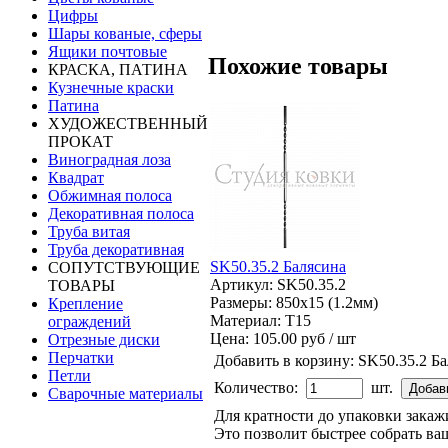
Цифры
Шары кованые, сферы
Ящики почтовые
Похожие товары
КРАСКА, ПАТИНА
Кузнечные краски
Патина
ХУДОЖЕСТВЕННЫЙ
ПРОКАТ
Виноградная лоза
Квадрат
Обжимная полоса
Декоративная полоса
Труба витая
Труба декоративная
SK50.35.2 Балясина
СОПУТСТВУЮЩИЕ
Артикул: SK50.35.2
ТОВАРЫ
Размеры: 850x15 (1.2мм)
Крепление
Материал: Т15
ограждений
Цена:
105.00 руб / шт
Отрезные диски
Перчатки
Добавить в корзину:
SK50.35.2 Б
Петли
Количество:
шт.
Сварочные материалы
Для кратности до упаковки зака
Это позволит быстрее собрать ваш