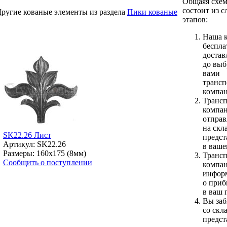
Общаяя схем
состоит из 
ругие кованые элементы из раздела
Пики кованые
этапов:
Наша 
беспла
достав
до вы
вами
трансп
компа
Трансп
компа
отправ
на скл
SK22.26 Лист
предст
Артикул: SK22.26
в ваше
Размеры: 160x175 (8мм)
Трансп
Сообщить о поступлении
компа
инфор
о приб
в ваш 
Вы заб
со скл
предст