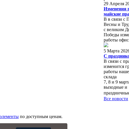
29 Апреля 2
Изменения 
майские пр
В в связи с
Весны и Труд
с великим Д
Победы изме
работы офис
5 Марта 202
С праздник
В связи с п
изменится г
работы наше
склада
7, 8 и 9 мар
выходные и
праздничны
Все новости
 элементы
по доступным ценам.