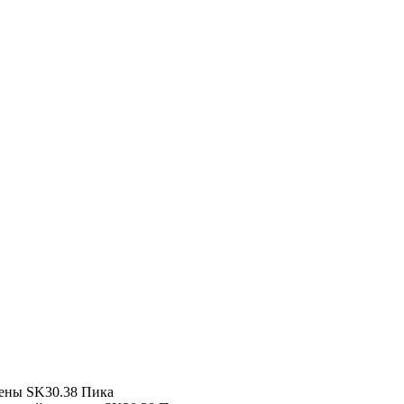
ены
SK30.38 Пика