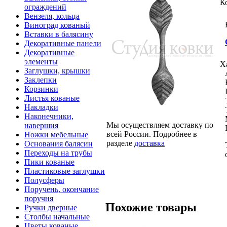
К
ограждений
Вензеля, кольца
Виноград кованый
Вставки в балясину
Декоративные панели
Декоративные
элементы
Х
Заглушки, крышки
Заклепки
Корзинки
Листья кованые
Накладки
Наконечники,
Мы осуществляем доставку по
навершия
всей России. Подробнее в
Ножки мебельные
разделе
доставка
Основания балясин
Переходы на трубы
Пики кованые
Пластиковые заглушки
Полусферы
Поручень, окончание
поручня
Похожие товары
Ручки дверные
Столбы начальные
Цветы кованые