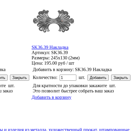
SK36.39 Накладка
Артикул: SK36.39
Размеры: 245x130 (2мм)
Цена:
195.00 руб / шт
ика
Добавить в корзину:
SK36.39 Накладка
Количество:
шт.
жите
шт.
Для кратности до упаковки закажите
шт.
 заказ
Это позволит быстрее собрать ваш заказ
Добавить в корзину
ы и изделия из металла, художественный прокат, штампованные