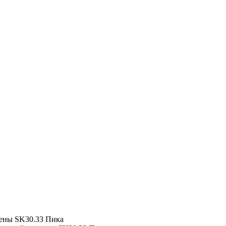
ены
SK30.33 Пика