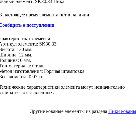
ованый элемент: SK30.33 Пика
В настоящее время элемента нет в наличии
Сообщить о поступлении
арактеристики
элемента
Артикул элемента:
SK30.33
Высота:
130 мм.
Ширина:
12 мм.
Толщина:
6 мм.
Тип материала
:
Сталь
Метод изготовления
:
Горячая штамповка
Вес элемента:
0.07 кг.
Технические характеристики элемента могут незначительно
отличаться от заявленных.
Другие кованые элементы из раздела
Пики кованы