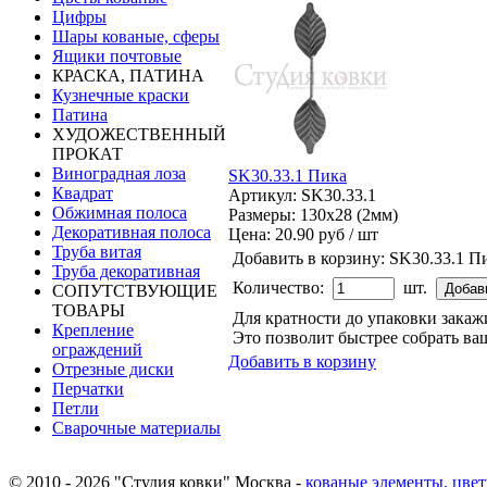
Цифры
Шары кованые, сферы
Ящики почтовые
КРАСКА, ПАТИНА
Кузнечные краски
Патина
ХУДОЖЕСТВЕННЫЙ
ПРОКАТ
Виноградная лоза
SK30.33.1 Пика
Квадрат
Артикул: SK30.33.1
Обжимная полоса
Размеры: 130x28 (2мм)
Декоративная полоса
Цена:
20.90 руб / шт
Труба витая
Добавить в корзину:
SK30.33.1 П
Труба декоративная
Количество:
шт.
СОПУТСТВУЮЩИЕ
ТОВАРЫ
Для кратности до упаковки зака
Крепление
Это позволит быстрее собрать ваш
ограждений
Добавить в корзину
Отрезные диски
Перчатки
Петли
Сварочные материалы
© 2010 - 2026 "Студия ковки" Москва -
кованые элементы, цвет