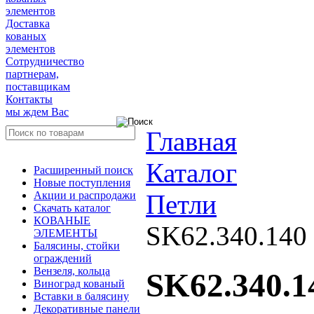
элементов
Доставка
кованых
элементов
Сотрудничество
партнерам,
поставщикам
Контакты
мы ждем Вас
Главная
Каталог
Расширенный поиск
Новые поступления
Акции и распродажи
Петли
Скачать каталог
КОВАНЫЕ
SK62.340.140 
ЭЛЕМЕНТЫ
Балясины, стойки
ограждений
Вензеля, кольца
SK62.340.1
Виноград кованый
Вставки в балясину
Декоративные панели