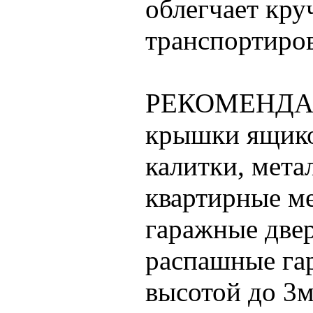
облегчает кру
транспортиров
РЕКОМЕНДА
крышки ящиков
калитки, мета
квартирные ме
гаражные двер
распашные га
высотой до 3м