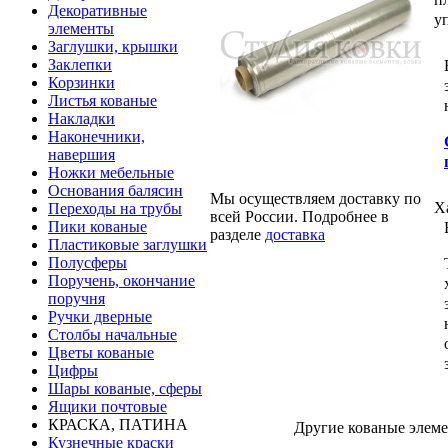
Декоративные
у
элементы
Заглушки, крышки
Заклепки
Корзинки
Листья кованые
Накладки
Наконечники,
навершия
Ножки мебельные
Основания балясин
Мы осуществляем доставку по
Х
Переходы на трубы
всей России. Подробнее в
Пики кованые
разделе
доставка
Пластиковые заглушки
Полусферы
Поручень, окончание
поручня
Ручки дверные
Столбы начальные
Цветы кованые
Цифры
Шары кованые, сферы
Ящики почтовые
КРАСКА, ПАТИНА
Другие кованые элеме
Кузнечные краски