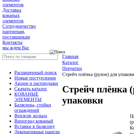
элементов
Доставка
кованых
элементов
Сотрудничество
партнерам,
поставщикам
Контакты
мы ждем Вас
Главная
Каталог
Перчатки
Расширенный поиск
Стрейч плёнка (рулон) для упаков
Новые поступления
Акции и распродажи
Стрейч плёнка (
Скачать каталог
КОВАНЫЕ
упаковки
ЭЛЕМЕНТЫ
Балясины, стойки
ограждений
Ц
Вензеля, кольца
Виноград кованый
(
Вставки в балясину
К
Декоративные панели
п