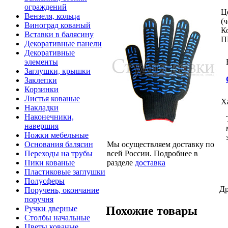
ограждений
Ц
Вензеля, кольца
(
Виноград кованый
К
Вставки в балясину
П
Декоративные панели
Декоративные
элементы
Заглушки, крышки
Заклепки
Корзинки
Листья кованые
Х
Накладки
Наконечники,
навершия
Ножки мебельные
Мы осуществляем доставку по
Основания балясин
всей России. Подробнее в
Переходы на трубы
разделе
доставка
Пики кованые
Пластиковые заглушки
Полусферы
Др
Поручень, окончание
поручня
Похожие товары
Ручки дверные
Столбы начальные
Цветы кованые