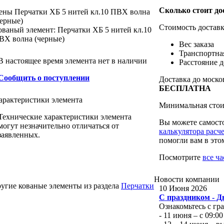
Сколько стоит до
ены
Перчатки ХБ 5 нитей кл.10 ПВХ волна
черные)
Стоимость доставк
ованый элемент: Перчатки ХБ 5 нитей кл.10
ВХ волна (черные)
Вес заказа
Транспортна
В настоящее время элемента нет в наличии
Расстояние д
Сообщить о поступлении
Доставка до моско
БЕСПЛАТНА
арактеристики
элемента
Минимальная стоим
Технические характеристики элемента
Вы можете самосто
могут незначительно отличаться от
калькулятора расч
заявленных.
помогли вам в это
Посмотрите
все ч
Новости
компании
угие кованые элементы из раздела
Перчатки
10 Июня 2026
С праздником - Д
Ознакомьтесь с гр
- 11 июня – с 09:00