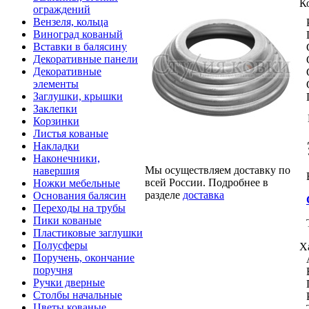
К
ограждений
Вензеля, кольца
Виноград кованый
Вставки в балясину
Декоративные панели
Декоративные
элементы
Заглушки, крышки
Заклепки
Корзинки
Листья кованые
Накладки
Наконечники,
Мы осуществляем доставку по
навершия
всей России. Подробнее в
Ножки мебельные
разделе
доставка
Основания балясин
Переходы на трубы
Пики кованые
Пластиковые заглушки
Полусферы
Х
Поручень, окончание
поручня
Ручки дверные
Столбы начальные
Цветы кованые