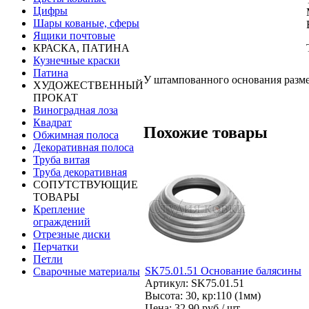
Цифры
Шары кованые, сферы
Ящики почтовые
КРАСКА, ПАТИНА
Кузнечные краски
Патина
У штампованного основания разме
ХУДОЖЕСТВЕННЫЙ
ПРОКАТ
Виноградная лоза
Квадрат
Похожие товары
Обжимная полоса
Декоративная полоса
Труба витая
Труба декоративная
СОПУТСТВУЮЩИЕ
ТОВАРЫ
Крепление
ограждений
Отрезные диски
Перчатки
Петли
SK75.01.51 Основание балясины
Сварочные материалы
Артикул: SK75.01.51
Высота: 30, кр:110 (1мм)
Цена:
32.90 руб / шт