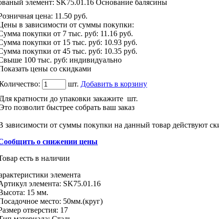
ованый элемент: SK75.01.16 Основание балясины
Розничная цена
:
11.50
руб.
Цены в зависимости от суммы покупки:
Сумма покупки от 7 тыс. руб:
11.16 руб.
Сумма покупки от 15 тыс. руб:
10.93 руб.
Сумма покупки от 45 тыс. руб:
10.35 руб.
Свыше 100 тыс. руб: индивидуально
Показать цены со скидками
Количество:
шт.
Добавить в корзину
Для кратности до упаковки закажите
шт.
Это позволит быстрее собрать ваш заказ
В зависимости от суммы покупки на данный товар действуют ск
Сообщить о снижении цены
Товар есть в наличии
арактеристики
элемента
Артикул элемента:
SK75.01.16
Высота:
15 мм.
Посадочное место:
50мм.(круг)
Размер отверстия
:
17
Тип материала
:
Сталь