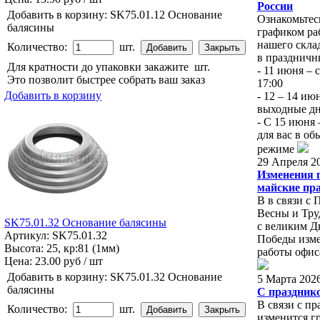
России
Добавить в корзину:
SK75.01.12 Основание
Ознакомьтес
балясины
графиком ра
нашего скла
Количество:
шт.
в праздничн
Для кратности до упаковки закажите
шт.
- 11 июня – с
Это позволит быстрее собрать ваш заказ
17:00
Добавить в корзину
- 12 – 14 ию
выходные д
- С 15 июня
для вас в о
режиме
29 Апреля 2
Изменения 
майские пр
В в связи с
Весны и Труд
SK75.01.32 Основание балясины
с великим Д
Артикул: SK75.01.32
Победы изме
Высота: 25, кр:81 (1мм)
работы офис
Цена:
23.00 руб / шт
Добавить в корзину:
SK75.01.32 Основание
5 Марта 202
балясины
С праздник
В связи с п
Количество:
шт.
изменится г