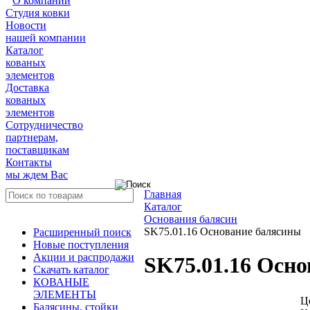
О компании
Студия ковки
Новости
нашей компании
Каталог
кованых
элементов
Доставка
кованых
элементов
Сотрудничество
партнерам,
поставщикам
Контакты
мы ждем Вас
Главная
Каталог
Основания балясин
SK75.01.16 Основание балясины
Расширенный поиск
Новые поступления
Акции и распродажи
SK75.01.16 Осн
Скачать каталог
КОВАНЫЕ
ЭЛЕМЕНТЫ
Ц
Балясины, стойки