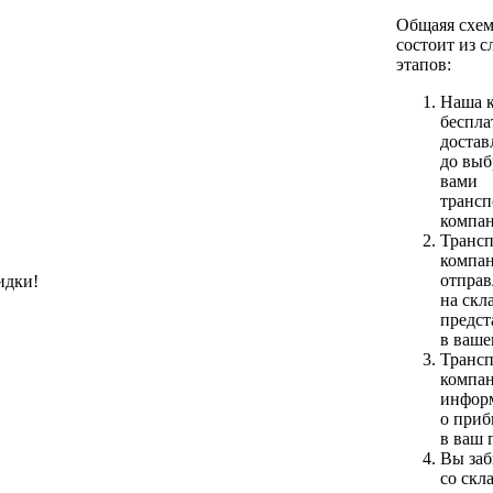
Общаяя схем
состоит из 
этапов:
Наша 
беспла
достав
до вы
вами
трансп
компа
Трансп
компа
отправ
идки!
на скл
предст
в ваше
Трансп
компа
инфор
о приб
в ваш 
Вы заб
со скл