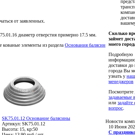
предст
трансп
компан
достав
чаться от заявленных.
вашему
Сколько вр
5.01.16 диаметр отверстия примерно 17.5 мм.
займет дост
моего город
е кованые элементы из раздела
Основания балясин
Подробную
информацию
доставки до
города Вы м
узнать у
наш
менеджеров
Посмотрите
задаваемые 
или
задайте 
вопрос
.
SK75.01.12 Основание балясины
Новости
комп
Артикул: SK75.01.12
10 Июня 202
Высота: 15, кр:50
С праздник
Цена:
13.90 руб / шт