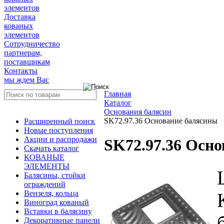
элементов
Доставка
кованых
элементов
Сотрудничество
партнерам,
поставщикам
Контакты
мы ждем Вас
Главная
Каталог
Основания балясин
SK72.97.36 Основание балясины
Расширенный поиск
Новые поступления
Акции и распродажи
SK72.97.36 Осн
Скачать каталог
КОВАНЫЕ
ЭЛЕМЕНТЫ
Балясины, стойки
ограждений
Вензеля, кольца
Виноград кованый
Вставки в балясину
Декоративные панели