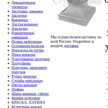
Декоративные
элементы
Заглушки, крышки
Заклепки
Корзинки
Листья кованые
Накладки
Наконечники,
Мы осуществляем доставку по
навершия
всей России. Подробнее в
Ножки мебельные
разделе
доставка
Основания балясин
Переходы на трубы
Пики кованые
Пластиковые заглушки
Полусферы
Поручень, окончание
поручня
Ручки дверные
Столбы начальные
Цветы кованые
Цифры
Шары кованые, сферы
Ящики почтовые
КРАСКА, ПАТИНА
Кузнечные краски