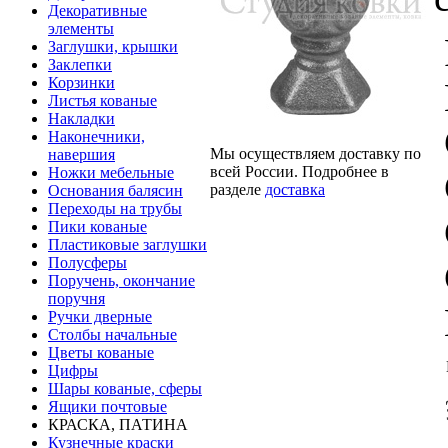
Декоративные
элементы
Заглушки, крышки
Заклепки
Корзинки
Листья кованые
Накладки
Наконечники,
Мы осуществляем доставку по
навершия
всей России. Подробнее в
Ножки мебельные
разделе
доставка
Основания балясин
Переходы на трубы
Пики кованые
Пластиковые заглушки
Полусферы
Поручень, окончание
поручня
Ручки дверные
Столбы начальные
Цветы кованые
Цифры
Шары кованые, сферы
Ящики почтовые
КРАСКА, ПАТИНА
Кузнечные краски