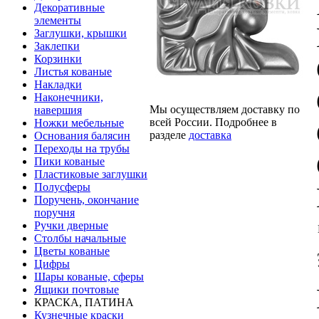
Декоративные
элементы
Заглушки, крышки
Заклепки
Корзинки
Листья кованые
Накладки
Наконечники,
Мы осуществляем доставку по
навершия
всей России. Подробнее в
Ножки мебельные
разделе
доставка
Основания балясин
Переходы на трубы
Пики кованые
Пластиковые заглушки
Полусферы
Поручень, окончание
поручня
Ручки дверные
Столбы начальные
Цветы кованые
Цифры
Шары кованые, сферы
Ящики почтовые
КРАСКА, ПАТИНА
Кузнечные краски