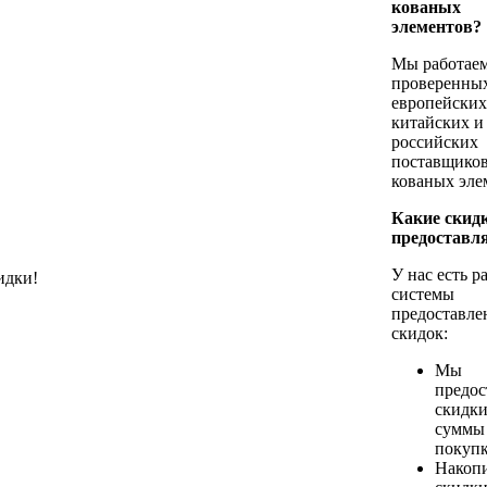
кованых
элементов?
Мы работаем
проверенны
европейских
китайских и
российских
поставщико
кованых эле
Какие скид
предоставл
У нас есть 
идки!
системы
предоставле
скидок:
Мы
предос
скидки
суммы
покупк
Накоп