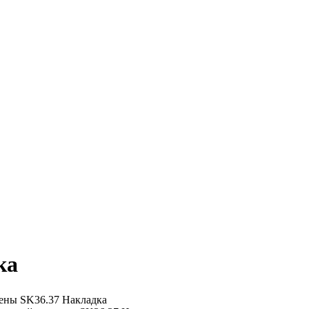
ка
ены
SK36.37 Накладка