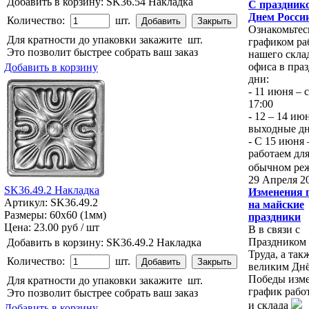
Добавить в корзину:
SK36.54 Накладка
С празднико
Днем Росси
Количество:
шт.
Ознакомьтес
Для кратности до упаковки закажите
шт.
графиком ра
Это позволит быстрее собрать ваш заказ
нашего скла
офиса в пра
Добавить в корзину
дни:
- 11 июня – с
17:00
- 12 – 14 ию
выходные д
- С 15 июня
работаем для
обычном ре
29 Апреля 2
SK36.49.2 Накладка
Изменения 
Артикул: SK36.49.2
на майские
Размеры: 60x60 (1мм)
праздники
Цена:
23.00 руб / шт
В в связи с
Праздником
Добавить в корзину:
SK36.49.2 Накладка
Труда, а так
Количество:
шт.
великим Дн
Победы изм
Для кратности до упаковки закажите
шт.
график рабо
Это позволит быстрее собрать ваш заказ
и склада
Добавить в корзину