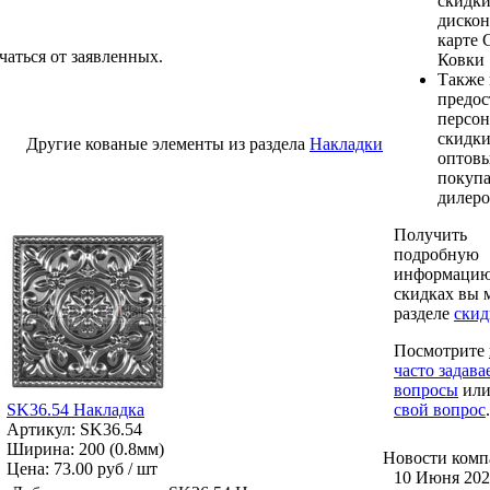
скидки
диско
карте 
чаться от заявленных.
Ковки
Также
предос
персо
скидки
Другие кованые элементы из раздела
Накладки
оптов
покупа
дилеро
Получить
подробную
информацию
скидках вы 
разделе
cкид
Посмотрите
часто задав
вопросы
ил
SK36.54 Накладка
свой вопрос
.
Артикул: SK36.54
Ширина: 200 (0.8мм)
Новости
комп
Цена:
73.00 руб / шт
10 Июня 202