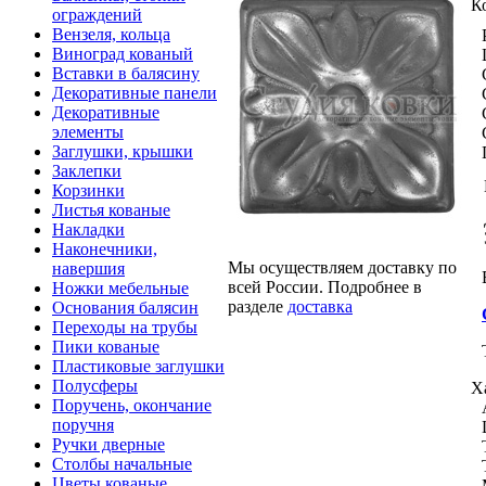
К
ограждений
Вензеля, кольца
Виноград кованый
Вставки в балясину
Декоративные панели
Декоративные
элементы
Заглушки, крышки
Заклепки
Корзинки
Листья кованые
Накладки
Наконечники,
Мы осуществляем доставку по
навершия
всей России. Подробнее в
Ножки мебельные
разделе
доставка
Основания балясин
Переходы на трубы
Пики кованые
Пластиковые заглушки
Полусферы
Х
Поручень, окончание
поручня
Ручки дверные
Столбы начальные
Цветы кованые