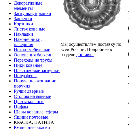
Декоративные
элементы
Заглушки, крышки
Заклепки
Корзинки
Листья кованые
Накладки
Наконечники,
Мы осуществляем доставку по
навершия
всей России. Подробнее в
Ножки мебельные
разделе
доставка
Основания балясин
Переходы на трубы
Пики кованые
Пластиковые заглушки
Полусферы
Поручень, окончание
поручня
Ручки дверные
Столбы начальные
Цветы кованые
Цифры
Шары кованые, сферы
Ящики почтовые
КРАСКА, ПАТИНА
Кузнечные краски