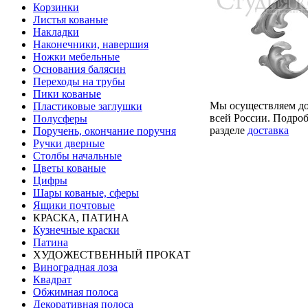
Корзинки
Листья кованые
Накладки
Наконечники, навершия
Ножки мебельные
Основания балясин
Переходы на трубы
Пики кованые
Мы осуществляем до
Пластиковые заглушки
всей России. Подроб
Полусферы
разделе
доставка
Поручень, окончание поручня
Ручки дверные
Столбы начальные
Цветы кованые
Цифры
Шары кованые, сферы
Ящики почтовые
КРАСКА, ПАТИНА
Кузнечные краски
Патина
ХУДОЖЕСТВЕННЫЙ ПРОКАТ
Виноградная лоза
Квадрат
Обжимная полоса
Декоративная полоса