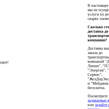
В настоящее
мы не осуще
услуги по ре
сварке элем
Сколько ст
доставка до
транспортн
компании?
Доставка ва
заказа до
транспортн
компаний "
идки!
Линии", "П
"Энергия", 
Сервис",
"ЖелДорЭкс
и "Мейджик
бесплатна.
Посмотрите
задаваемые 
или
задайте 