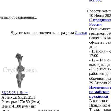
вопрос
.
Новости
комп
10 Июня 202
чаться от заявленных.
С праздник
России
Ознакомьтес
Другие кованые элементы из раздела
Листья
графиком ра
нашего скла
офиса в пра
дни:
- 11 июня – с
17:00
- 12 – 14 ию
выходные д
- С 15 июня
работаем для
обычном ре
29 Апреля 2
Изменения 
на майские
SK25.25.1 Лист
праздники
Артикул: SK25.25.1
В в связи с
Размеры: 170x50 (2мм)
Праздником
Цена:
41.00 руб / шт
Труда, а так