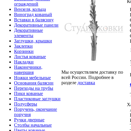
К
ограждений
Вензеля, кольца
Виноград кованый
Вставки в балясину
Декоративные панели
Декоративные
элементы
Заглушки, крышки
Заклепки
Корзинки
Листья кованые
Накладки
Наконечники,
Мы осуществляем доставку по
навершия
всей России. Подробнее в
Ножки мебельные
разделе
доставка
Основания балясин
Переходы на трубы
Пики кованые
Пластиковые заглушки
Полусферы
Х
Поручень, окончание
поручня
Ручки дверные
Столбы начальные
Цветы кованые