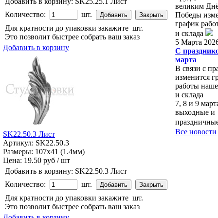
Добавить в корзину:
SK25.25.1 Лист
великим Дн
Количество:
шт.
Победы изм
график рабо
Для кратности до упаковки закажите
шт.
и склада
Это позволит быстрее собрать ваш заказ
5 Марта 202
Добавить в корзину
С праздник
марта
В связи с п
изменится г
работы наше
и склада
7, 8 и 9 мар
выходные и
праздничны
Все новости
SK22.50.3 Лист
Артикул: SK22.50.3
Размеры: 107x41 (1.4мм)
Цена:
19.50 руб / шт
Добавить в корзину:
SK22.50.3 Лист
Количество:
шт.
Для кратности до упаковки закажите
шт.
Это позволит быстрее собрать ваш заказ
Добавить в корзину