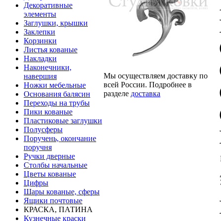
Декоративные
элементы
Заглушки, крышки
Заклепки
Корзинки
Листья кованые
Накладки
Наконечники,
Мы осуществляем доставку по
навершия
всей России. Подробнее в
Ножки мебельные
разделе
доставка
Основания балясин
Переходы на трубы
Пики кованые
Пластиковые заглушки
Полусферы
Поручень, окончание
поручня
Ручки дверные
Столбы начальные
Цветы кованые
Цифры
Шары кованые, сферы
Ящики почтовые
КРАСКА, ПАТИНА
Кузнечные краски