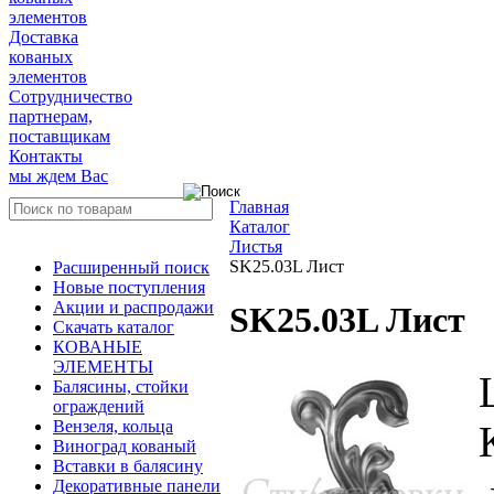
элементов
Доставка
кованых
элементов
Сотрудничество
партнерам,
поставщикам
Контакты
мы ждем Вас
Главная
Каталог
Листья
SK25.03L Лист
Расширенный поиск
Новые поступления
Акции и распродажи
SK25.03L Лист
Скачать каталог
КОВАНЫЕ
ЭЛЕМЕНТЫ
Балясины, стойки
ограждений
Вензеля, кольца
Виноград кованый
Вставки в балясину
Декоративные панели