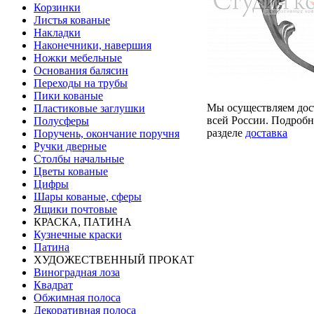
Корзинки
Листья кованые
Накладки
Наконечники, навершия
Ножки мебельные
Основания балясин
Переходы на трубы
Пики кованые
Мы осуществляем дос
Пластиковые заглушки
всей России. Подробн
Полусферы
разделе
доставка
Поручень, окончание поручня
Ручки дверные
Столбы начальные
Цветы кованые
Цифры
Шары кованые, сферы
Ящики почтовые
КРАСКА, ПАТИНА
Кузнечные краски
Патина
ХУДОЖЕСТВЕННЫЙ ПРОКАТ
Виноградная лоза
Квадрат
Обжимная полоса
Декоративная полоса