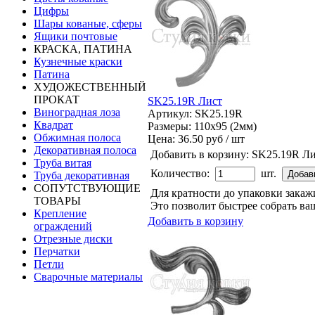
Цифры
Шары кованые, сферы
Ящики почтовые
КРАСКА, ПАТИНА
Кузнечные краски
Патина
ХУДОЖЕСТВЕННЫЙ
ПРОКАТ
SK25.19R Лист
Виноградная лоза
Артикул: SK25.19R
Квадрат
Размеры: 110x95 (2мм)
Обжимная полоса
Цена:
36.50 руб / шт
Декоративная полоса
Добавить в корзину:
SK25.19R Ли
Труба витая
Количество:
шт.
Труба декоративная
СОПУТСТВУЮЩИЕ
Для кратности до упаковки зака
ТОВАРЫ
Это позволит быстрее собрать ваш
Крепление
Добавить в корзину
ограждений
Отрезные диски
Перчатки
Петли
Сварочные материалы