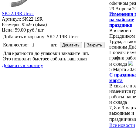
обычном ре
29 Апреля 2
SK22.19R Лист
Изменения 
Артикул: SK22.19R
на майские
Размеры: 95x95 (4мм)
праздники
Цена:
59.00 руб / шт
В в связи с
Праздником
Добавить в корзину:
SK22.19R Лист
Труда, а так
Количество:
шт.
великим Дн
Победы изм
Для кратности до упаковки закажите
шт.
график рабо
Это позволит быстрее собрать ваш заказ
и склада
Добавить в корзину
5 Марта 202
С праздник
марта
В связи с п
изменится г
работы наше
и склада
7, 8 и 9 мар
выходные и
праздничны
Все новости