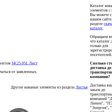
Каталог ков
элементов с
Вы можете с
нашем сайте,
разделе
cкач
каталог
.
Обращаем в
что каталог 
только для
зарегистрир
посетителей
ементом
SK25.05L Лист
Сколько ст
доставка до
чаться от заявленных.
транспортн
компании?
Доставка ва
Другие кованые элементы из раздела
Листья
заказа до
транспортн
компаний "
Линии", "П
"Энергия", 