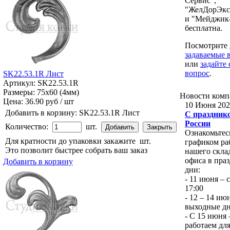
Сервис",
"ЖелДорЭкс
и "Мейджик
бесплатна.
Посмотрите
задаваемые 
или
задайте 
вопрос
.
SK22.53.1R Лист
Артикул: SK22.53.1R
Размеры: 75x60 (4мм)
Новости
комп
Цена:
36.90 руб / шт
10 Июня 202
Добавить в корзину:
SK22.53.1R Лист
С праздник
России
Количество:
шт.
Ознакомьтес
Для кратности до упаковки закажите
шт.
графиком ра
Это позволит быстрее собрать ваш заказ
нашего скла
офиса в пра
Добавить в корзину
дни:
- 11 июня – с
17:00
- 12 – 14 ию
выходные д
- С 15 июня
работаем для