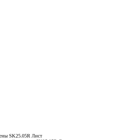
ены
SK25.05R Лист