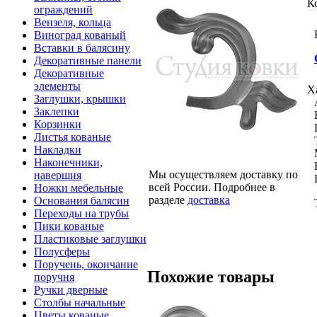
К
ограждений
Вензеля, кольца
Виноград кованый
Вставки в балясину
Декоративные панели
Декоративные
элементы
Х
Заглушки, крышки
Заклепки
Корзинки
Листья кованые
Накладки
Наконечники,
Мы осуществляем доставку по
навершия
всей России. Подробнее в
Ножки мебельные
разделе
доставка
Основания балясин
Переходы на трубы
Пики кованые
Пластиковые заглушки
Полусферы
Поручень, окончание
Похожие товары
поручня
Ручки дверные
Столбы начальные
Цветы кованые