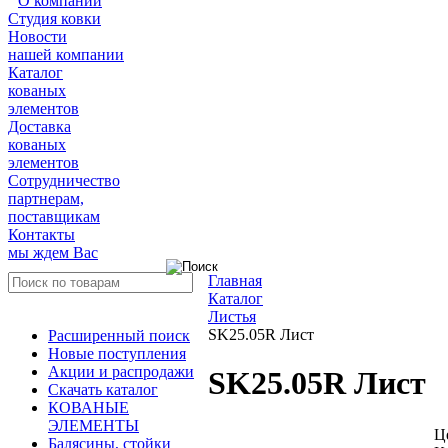
О компании
Студия ковки
Новости
нашей компании
Каталог
кованых
элементов
Доставка
кованых
элементов
Сотрудничество
партнерам,
поставщикам
Контакты
мы ждем Вас
Главная
Каталог
Листья
SK25.05R Лист
Расширенный поиск
Новые поступления
Акции и распродажи
SK25.05R Лист
Скачать каталог
КОВАНЫЕ
ЭЛЕМЕНТЫ
Ц
Балясины, стойки