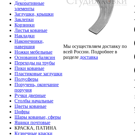
Декоративные
элементы
Заглушки, крышки
Заклепки
Корзинки
Листья кованые
Накладки
Наконечники,
Мы осуществляем доставку по
навершия
всей России. Подробнее в
Ножки мебельные
разделе
доставка
Основания балясин
Переходы на трубы
Пики кованые
Пластиковые заглушки
Полусферы
Поручень, окончание
поручня
Ручки дверные
Столбы начальные
Цветы кованые
Цифры
Шары кованые, сферы
Ящики почтовые
КРАСКА, ПАТИНА
Кузнечные краски