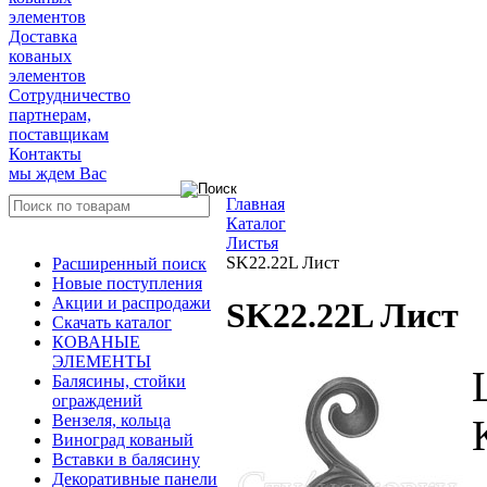
элементов
Доставка
кованых
элементов
Сотрудничество
партнерам,
поставщикам
Контакты
мы ждем Вас
Главная
Каталог
Листья
SK22.22L Лист
Расширенный поиск
Новые поступления
Акции и распродажи
SK22.22L Лист
Скачать каталог
КОВАНЫЕ
ЭЛЕМЕНТЫ
Балясины, стойки
ограждений
Вензеля, кольца
Виноград кованый
Вставки в балясину
Декоративные панели