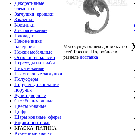
Декоративные
элементы
Заглушки, крышки
Заклепки
Корзинки
Листья кованые
Накладки
Наконечники,
Мы осуществляем доставку по
навершия
всей России. Подробнее в
Ножки мебельные
разделе
доставка
Основания балясин
Переходы на трубы
Пики кованые
Пластиковые заглушки
Полусферы
Поручень, окончание
поручня
Ручки дверные
Столбы начальные
Цветы кованые
Цифры
Шары кованые, сферы
Ящики почтовые
КРАСКА, ПАТИНА
Кузнечные краски