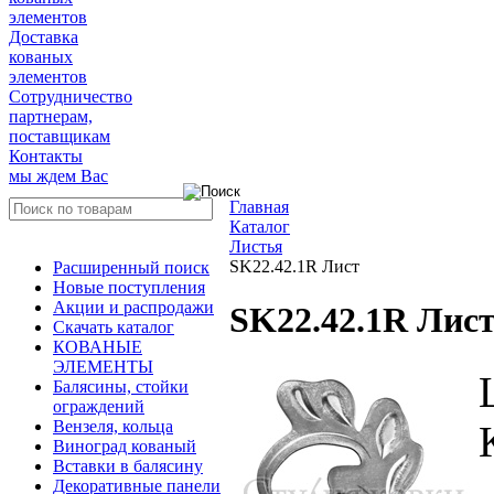
элементов
Доставка
кованых
элементов
Сотрудничество
партнерам,
поставщикам
Контакты
мы ждем Вас
Главная
Каталог
Листья
SK22.42.1R Лист
Расширенный поиск
Новые поступления
Акции и распродажи
SK22.42.1R Лис
Скачать каталог
КОВАНЫЕ
ЭЛЕМЕНТЫ
Балясины, стойки
ограждений
Вензеля, кольца
Виноград кованый
Вставки в балясину
Декоративные панели