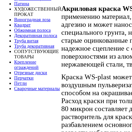
Патина
Акриловая краска WS
ХУДОЖЕСТВЕННЫЙ
ПРОКАТ
применению материал,
Виноградная лоза
адгезию и может наноси
Квадрат
Обжимная полоса
специального грунта, н
Декоративная полоса
старые оцинкованные п
Труба витая
Труба декоративная
надежное сцепление с
СОПУТСТВУЮЩИЕ
поверхностями из алюм
ТОВАРЫ
Крепление
нержавеющей стали, тв
ограждений
Отрезные диски
Краска WS-plast может
Перчатки
Петли
воздушным пульвериза
Сварочные материалы
способом на окрашива
Расход краски при тол
80 микрон составляет 
растворитель для краск
разбавлением основног