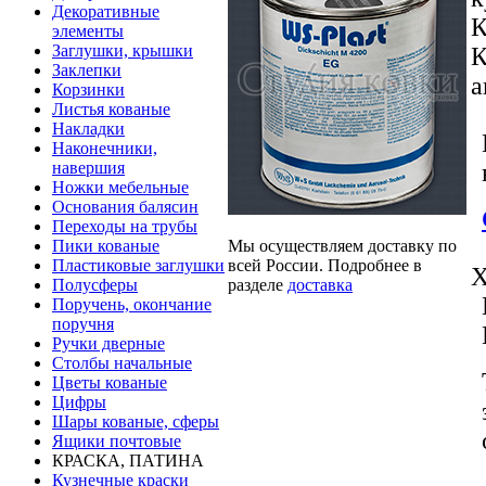
Декоративные
К
элементы
Заглушки, крышки
К
Заклепки
а
Корзинки
Листья кованые
Накладки
Наконечники,
навершия
Ножки мебельные
Основания балясин
Переходы на трубы
Мы осуществляем доставку по
Пики кованые
всей России. Подробнее в
Пластиковые заглушки
Х
разделе
доставка
Полусферы
Поручень, окончание
поручня
Ручки дверные
Столбы начальные
Цветы кованые
Цифры
Шары кованые, сферы
Ящики почтовые
КРАСКА, ПАТИНА
Кузнечные краски