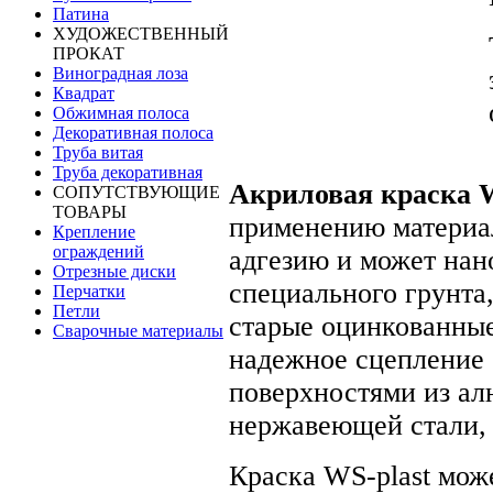
Патина
ХУДОЖЕСТВЕННЫЙ
ПРОКАТ
Виноградная лоза
Квадрат
Обжимная полоса
Декоративная полоса
Труба витая
Труба декоративная
Акриловая краска W
СОПУТСТВУЮЩИЕ
ТОВАРЫ
применению материа
Крепление
ограждений
адгезию и может нано
Отрезные диски
специального грунта,
Перчатки
Петли
старые оцинкованные
Сварочные материалы
надежное сцепление
поверхностями из ал
нержавеющей стали, 
Краска WS-plast мож