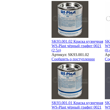
SK93.001.02 Краска кузнечная
SK
WS-Plast чёрный графит 0021
WS
(2,5л)
(0,
Артикул: SK93.001.02
Ар
Сообщить о поступлении
Со
SK93.001.01 Краска кузнечная
SK
WS-Plast чёрный графит 0021
WS