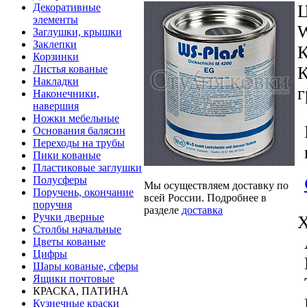
Декоративные
элементы
W
Заглушки, крышки
Заклепки
К
Корзинки
К
Листья кованые
Накладки
г
Наконечники,
навершия
Ножки мебельные
Основания балясин
Переходы на трубы
Пики кованые
Пластиковые заглушки
Полусферы
Мы осуществляем доставку по
Поручень, окончание
всей России. Подробнее в
поручня
разделе
доставка
Ручки дверные
Х
Столбы начальные
Цветы кованые
Цифры
Шары кованые, сферы
Ящики почтовые
КРАСКА, ПАТИНА
Кузнечные краски