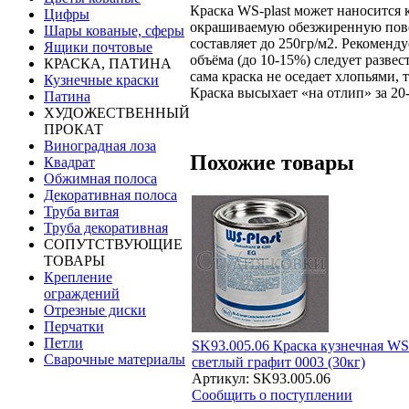
Краска WS-plast может наносится
Цифры
окрашиваемую обезжиренную повер
Шары кованые, сферы
составляет до 250гр/м2. Рекоменд
Ящики почтовые
объёма (до 10-15%) следует развес
КРАСКА, ПАТИНА
сама краска не оседает хлопьями, 
Кузнечные краски
Краска высыхает «на отлип» за 20
Патина
ХУДОЖЕСТВЕННЫЙ
ПРОКАТ
Виноградная лоза
Похожие товары
Квадрат
Обжимная полоса
Декоративная полоса
Труба витая
Труба декоративная
СОПУТСТВУЮЩИЕ
ТОВАРЫ
Крепление
ограждений
Отрезные диски
Перчатки
Петли
SK93.005.06 Краска кузнечная WS-
Сварочные материалы
светлый графит 0003 (30кг)
Артикул: SK93.005.06
Сообщить о поступлении