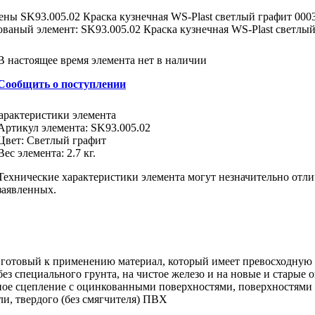
ены
SK93.005.02 Краска кузнечная WS-Plast светлый графит 0003
ованый элемент: SK93.005.02 Краска кузнечная WS-Plast светлый 
В настоящее время элемента нет в наличии
Сообщить о поступлении
арактеристики
элемента
Артикул элемента:
SK93.005.02
Цвет
:
Светлый графит
Вес элемента:
2.7 кг.
Технические характеристики элемента могут незначительно отли
заявленных.
о готовый к применению материал, который имеет превосходную
 без специального грунта, на чистое железо и на новые и старые
ное сцепление с оцинкованными поверхностями, поверхностями 
и, твердого (без смягчителя) ПВХ