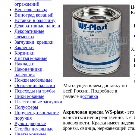
ограждений
Ц
Вензеля, кольца
К
Виноград кованый
Вставки в балясину
Декоративные панели
Декоративные
элементы
Заглушки, крышки
Заклепки
Х
Корзинки
Листья кованые
Накладки
Наконечники,
навершия
Ножки мебельные
Мы осуществляем доставку по
Основания балясин
всей России. Подробнее в
Переходы на трубы
разделе
доставка
Пики кованые
Пластиковые заглушки
Полусферы
Акриловая краска WS-plast
- эт
Поручень, окончание
наноситься непосредственно, т. е.
поручня
поверхности. Краска имеет надеж
Ручки дверные
бронзы, свинца, нержавеющей стал
Столбы начальные
Цветы кованые