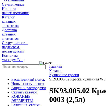
О компании
Студия ковки
Новости
нашей компании
Каталог
кованых
элементов
Доставка
кованых
элементов
Сотрудничество
партнерам,
поставщикам
Контакты
мы ждем Вас
Главная
Каталог
Кузнечные краски
SK93.005.02 Краска кузнечная WS-P
Расширенный поиск
Новые поступления
Акции и распродажи
SK93.005.02 Кра
Скачать каталог
КОВАНЫЕ
0003 (2,5л)
ЭЛЕМЕНТЫ
Балясины, стойки