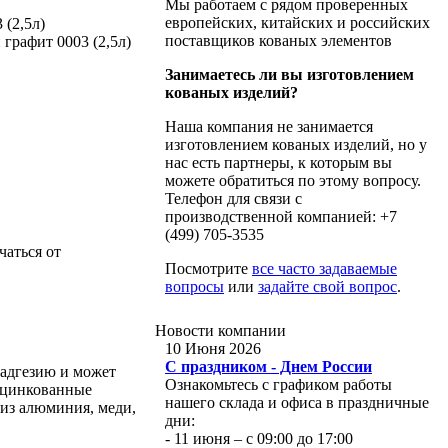
Мы работаем с рядом проверенных
европейских, китайских и российских
 (2,5л)
поставщиков кованых элементов
графит 0003 (2,5л)
Занимаетесь ли вы изготовлением
кованых изделий?
Наша компания не занимается
изготовлением кованых изделий, но у
нас есть партнеры, к которым вы
можете обратиться по этому вопросу.
Телефон для связи с
производственной компанией: +7
(499) 705-3535
чаться от
Посмотрите
все часто задаваемые
вопросы
или
задайте свой вопрос
.
Новости
компании
10 Июня 2026
С праздником - Днем России
 адгезию и может
Ознакомьтесь с графиком работы
 оцинкованные
нашего склада и офиса в праздничные
из алюминия, меди,
дни:
- 11 июня – с 09:00 до 17:00