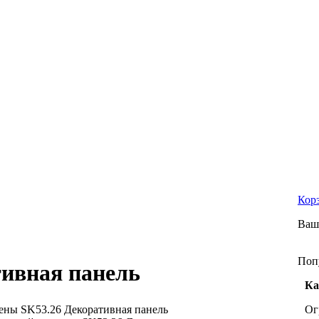
Кор
Ваш
Поп
тивная панель
Ка
ены
SK53.26 Декоративная панель
Ог