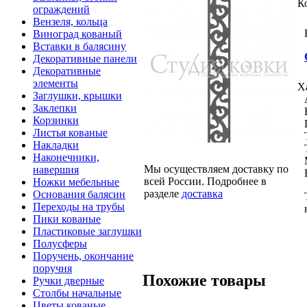
К
ограждений
Вензеля, кольца
Виноград кованый
Вставки в балясину
Декоративные панели
Декоративные
элементы
Х
Заглушки, крышки
Заклепки
Корзинки
Листья кованые
Накладки
Наконечники,
Мы осуществляем доставку по
навершия
всей России. Подробнее в
Ножки мебельные
разделе
доставка
Основания балясин
Переходы на трубы
Пики кованые
Пластиковые заглушки
Полусферы
Поручень, окончание
поручня
Похожие товары
Ручки дверные
Столбы начальные
Цветы кованые