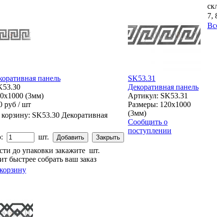
ск
7,
Вс
коративная панель
SK53.31
K53.30
Декоративная панель
20x1000 (3мм)
Артикул: SK53.31
0 руб / шт
Размеры: 120x1000
(3мм)
 корзину:
SK53.30 Декоративная
Сообщить о
поступлении
:
шт.
сти до упаковки закажите
шт.
ит быстрее собрать ваш заказ
 корзину