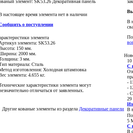
ованый элемент: SK53.26 Декоративная панель
за
Вы
В настоящее время элемента нет в наличии
В 
Сообщить о поступлении
св
По
арактеристики
элемента
во
Артикул элемента:
SK53.26
Высота:
150 мм.
Ширина:
2000 мм.
Нов
Толщина:
3 мм.
10
Тип материала
:
Сталь
С 
Метод изготовления
:
Холодная штамповка
Оз
Вес элемента:
4.655 кг.
пр
- 
Технические характеристики элемента могут
- 
незначительно отличаться от заявленных.
- 
29
Из
Другие кованые элементы из раздела
Декоративные панели
В 
По
5 
С 
В 