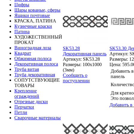
Цифры
Шары кованые, сферы
Ящики почтовые
КРАСКА, ПАТИНА
Кузнечные краски
Патина
ХУДОЖЕСТВЕННЫЙ
ПРОКАТ
Виноградная лоза
SK53.28
SK53.30 Де
Квадрат
Декоративная панель
Артикул: S
Обжимная полоса
Артикул: SK53.28
Размеры: 1
Декоративная полоса
Размеры: 100x1000
Цена:
595.0
Труба витая
(3мм)
Добавить в
Труба декоративная
Сообщить о
панель
СОПУТСТВУЮЩИЕ
поступлении
Количество
ТОВАРЫ
Крепление
Для кратно
ограждений
Это позвол
Отрезные диски
Добавить в
Перчатки
Петли
Сварочные материалы