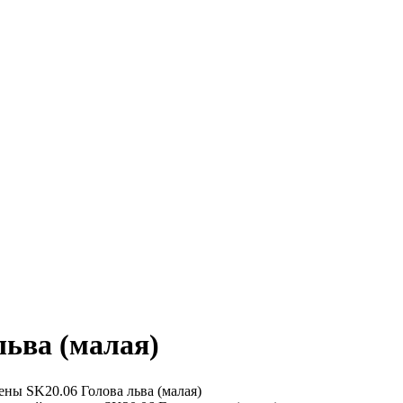
льва (малая)
ены
SK20.06 Голова льва (малая)