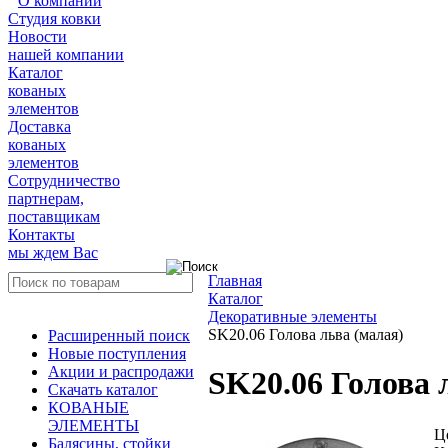
О компании
Студия ковки
Новости
нашей компании
Каталог
кованых
элементов
Доставка
кованых
элементов
Сотрудничество
партнерам,
поставщикам
Контакты
мы ждем Вас
Главная
Каталог
Декоративные элементы
SK20.06 Голова льва (малая)
Расширенный поиск
Новые поступления
Акции и распродажи
SK20.06 Голова 
Скачать каталог
КОВАНЫЕ
ЭЛЕМЕНТЫ
Ц
Балясины, стойки