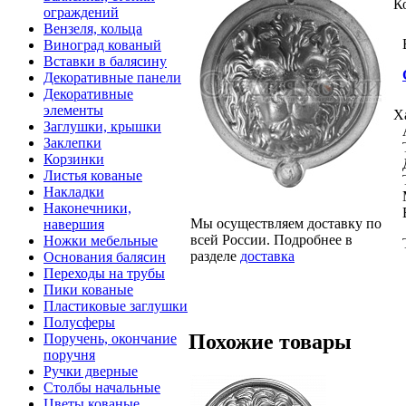
К
ограждений
Вензеля, кольца
Виноград кованый
Вставки в балясину
Декоративные панели
Декоративные
элементы
Х
Заглушки, крышки
Заклепки
Корзинки
Листья кованые
Накладки
Наконечники,
Мы осуществляем доставку по
навершия
всей России. Подробнее в
Ножки мебельные
разделе
доставка
Основания балясин
Переходы на трубы
Пики кованые
Пластиковые заглушки
Полусферы
Похожие товары
Поручень, окончание
поручня
Ручки дверные
Столбы начальные
Цветы кованые