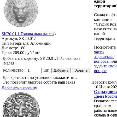
одной
территории
Склад и офи
компании
"Студия Ков
находятся на
одной
SK20.01.1 Голова льва (малая)
территории
Артикул: SK20.01.1
Тип материала: Алюминий
Посмотрите
Диаметр: 180
часто
Цена:
269.00 руб / шт
задаваемые
Добавить в корзину:
SK20.01.1 Голова льва
вопросы
ил
(малая)
задайте свой
Количество:
шт.
вопрос
.
Для кратности до упаковки закажите
шт.
Это позволит быстрее собрать ваш заказ
Новости
комп
10 Июня 202
Добавить в корзину
С празднико
Днем Росси
Ознакомьтес
графиком
работы наше
склада и офи