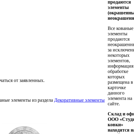
продаются
элементы
(окрашенны
неокрашенн
Все кованые
элементы
продаются
неокрашенн
за исключен
некоторых
элементов,
информация
обработке
которых
чаться от заявленных.
размещена в
карточке
данного
элемента на
аные элементы из раздела
Декоративные элементы
сайте.
Склад и оф
ООО «Студ
ковки»
находятся н