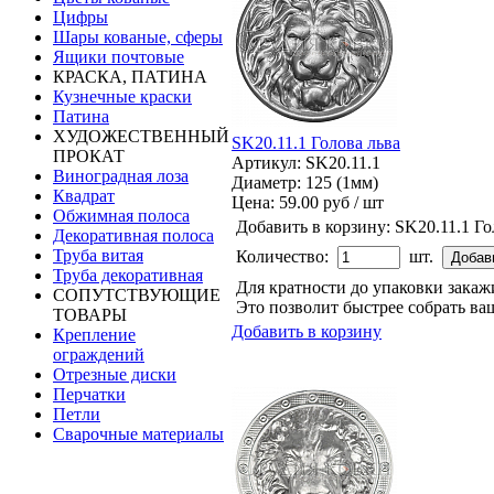
Цифры
Шары кованые, сферы
Ящики почтовые
КРАСКА, ПАТИНА
Кузнечные краски
Патина
ХУДОЖЕСТВЕННЫЙ
SK20.11.1 Голова льва
ПРОКАТ
Артикул: SK20.11.1
Виноградная лоза
Диаметр: 125 (1мм)
Квадрат
Цена:
59.00 руб / шт
Обжимная полоса
Добавить в корзину:
SK20.11.1 Го
Декоративная полоса
Труба витая
Количество:
шт.
Труба декоративная
Для кратности до упаковки зака
СОПУТСТВУЮЩИЕ
Это позволит быстрее собрать ваш
ТОВАРЫ
Добавить в корзину
Крепление
ограждений
Отрезные диски
Перчатки
Петли
Сварочные материалы