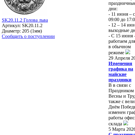
праздничны
дни:
- 11 июня – с
09:00 до 17:
SK20.11.2 Голова льва
- 12 – 14 ию
Артикул: SK20.11.2
выходные д
Диаметр: 205 (1мм)
- С 15 июня
Сообщить о поступлении
работаем для
в обычном
режиме
29 Апреля 2
Изменения
графика на
майские
праздники
В в связи с
Праздником
Весны и Труд
также с вел
Днём Побед
изменен гра
работы офис
склада
5 Марта 202
С праздник